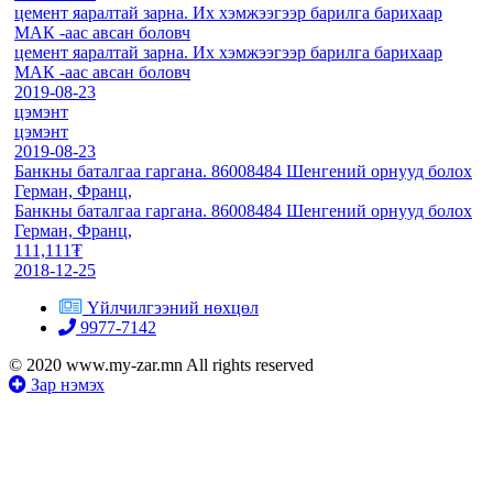
цемент яаралтай зарна. Их хэмжээгээр барилга барихаар
МАК -аас авсан боловч
цемент яаралтай зарна. Их хэмжээгээр барилга барихаар
МАК -аас авсан боловч
2019-08-23
цэмэнт
цэмэнт
2019-08-23
Банкны баталгаа гаргана. 86008484 Шенгений орнууд болох
Герман, Франц,
Банкны баталгаа гаргана. 86008484 Шенгений орнууд болох
Герман, Франц,
111,111₮
2018-12-25
Үйлчилгээний нөхцөл
9977-7142
© 2020 www.my-zar.mn All rights reserved
Зар нэмэх