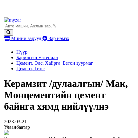
Миний зарууд
Зар нэмэх
Нүүр
Барилгын материал
Цемент, Элс, Хайрга, Бетон зуурмаг
Цемент, Гипс
Керамзит /дулаалгын/ Мак,
Монцементийн цемент
байнга хямд нийлүүлнэ
2023-03-21
Улаанбаатар