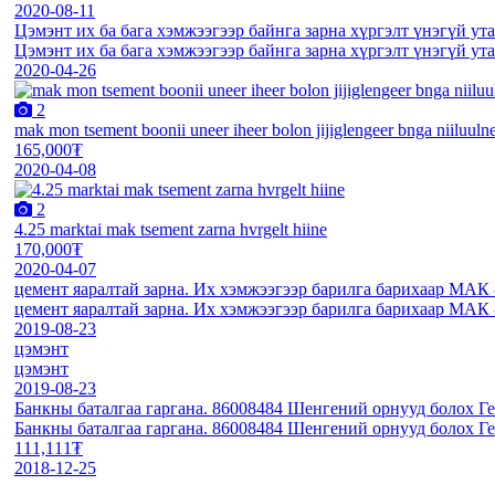
2020-08-11
Цэмэнт их ба бага хэмжээгээр байнга зарна хүргэлт үнэгүй ут
Цэмэнт их ба бага хэмжээгээр байнга зарна хүргэлт үнэгүй ут
2020-04-26
2
mak mon tsement boonii uneer iheer bolon jijiglengeer bnga niiluuln
165,000₮
2020-04-08
2
4.25 marktai mak tsement zarna hvrgelt hiine
170,000₮
2020-04-07
цемент яаралтай зарна. Их хэмжээгээр барилга барихаар МАК 
цемент яаралтай зарна. Их хэмжээгээр барилга барихаар МАК 
2019-08-23
цэмэнт
цэмэнт
2019-08-23
Банкны баталгаа гаргана. 86008484 Шенгений орнууд болох Г
Банкны баталгаа гаргана. 86008484 Шенгений орнууд болох Г
111,111₮
2018-12-25