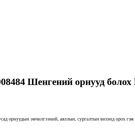
008484 Шенгений орнууд болох
ад орнуудын эмчилгээний, аяллын, сургалтын визэнд орох гэж б