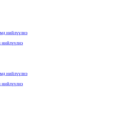
д нийлүүлнэ
д нийлүүлнэ