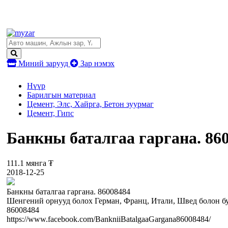
Миний зарууд
Зар нэмэх
Нүүр
Барилгын материал
Цемент, Элс, Хайрга, Бетон зуурмаг
Цемент, Гипс
Банкны баталгаа гаргана. 86
111.1 мянга ₮
2018-12-25
Банкны баталгаа гаргана. 86008484
Шенгений орнууд болох Герман, Франц, Итали, Швед болон бус
86008484
https://www.facebook.com/BankniiBatalgaaGargana86008484/