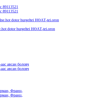
ас 89113521
ас 89113521
e.hot dotor hurgeltei НӨАТ-tei.oron
-аас авсан боловч
-аас авсан боловч
ерман, Франц,
ерман, Франц,