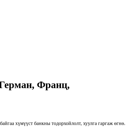
 Герман, Франц,
айгаа хүмүүст банкны тодорхойлолт, хуулга гаргаж өгнө.