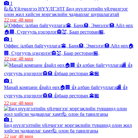
1
🙋🙋Үйлчилгээ НҮҮЛГЭЛТ Бид нүүлгэлтийн үйлчилгээг
олон жил хийсэн мэргэжлийн чадварлаг шуршлагатай
22 цаг 48 мин
1
Оффис /албан байгууллага/🕋, Банк🏦, Эмнэлэг🏥,Айл өрх🏠
🏢, Сургууль цэцэрлэг🏤💒, Баар ресторан🏪,
22 цаг 48 мин
1
Манай компани 👍айл өрх🏠🏢 👍 албан байгууллага🏬 👍
сургууль цэцэрлэг🏤🏨 👍баар ресторан 🕋🏪
22 цаг 48 мин
1
Бид нүүлгэлтийн үйлчигээг мэргэжлийн түвшинд олон жил
хийсэн чадварлаг хамт🙋 олон ба тавилганы
22 цаг 48 мин