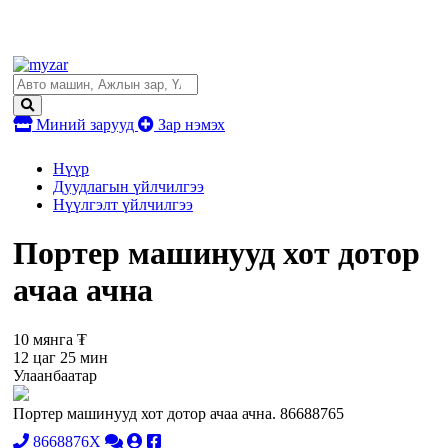
Миний зарууд
Зар нэмэх
Нүүр
Дуудлагын үйлчилгээ
Нүүлгэлт үйлчилгээ
Портер машинууд хот дотор
ачаа ачна
10 мянга ₮
12 цаг 25 мин
Улаанбаатар
Портер машинууд хот дотор ачаа ачна. 86688765
8668876X