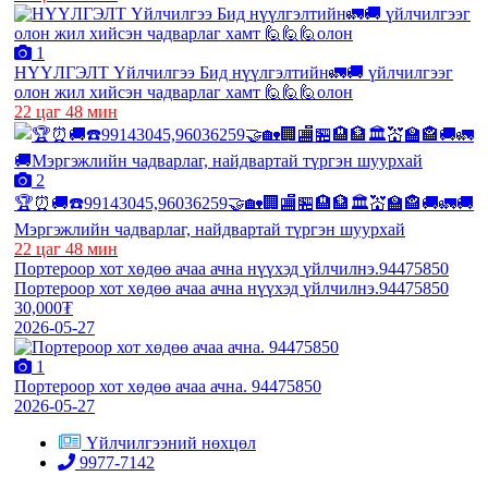
1
НҮҮЛГЭЛТ Үйлчилгээ Бид нүүлгэлтийн🚛🚚 үйлчилгээг
олон жил хийсэн чадварлаг хамт 🙋🙋🙋олон
22 цаг 48 мин
2
🏆⏰🚚☎️99143045,96036259🤝🏡🏢🏬🏪🏨🏦🏛💒🏫🏤🚚🚛🚚
Мэргэжлийн чадварлаг, найдвартай түргэн шуурхай
22 цаг 48 мин
Портероор хот хөдөө ачаа ачна нүүхэд үйлчилнэ.94475850
Портероор хот хөдөө ачаа ачна нүүхэд үйлчилнэ.94475850
30,000₮
2026-05-27
1
Портероор хот хөдөө ачаа ачна. 94475850
2026-05-27
Үйлчилгээний нөхцөл
9977-7142