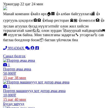
Уржигдар 22 цаг 24 мин
Манай компани 👍айл өрх🏠🏢 👍 албан байгууллага🏬 👍
сургууль цэцэрлэг🏤🏨 👍баар ресторан 🕋🏪 👍эмнэлэг🏥 👍
зуслан агуулах бусад нүүлгэлтийг олон жил хийсэн
туршлагатай хамт🙋🙋 олон хурдан 🚀шуурхай найдвартай🚛
🚚 нүүлгэж байна. Мөн тавилганы задаргаа🔧 угсаргаа🔩 сав
баглаа боодлоор боож📦 баглан үйлчилж бна
9914304X
Санал болгох
1
Портер ачаа ачна
50,000₮
15 цаг 38 мин
1
Портер машинууд хот дотор ачаа ачна
10,000₮
15 цаг 40 мин
Бусад зарууд