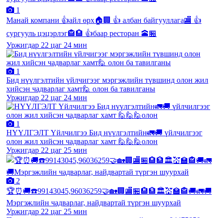
1
Манай компани 👍айл өрх🏠🏢 👍 албан байгууллага🏬 👍
сургууль цэцэрлэг🏤🏨 👍баар ресторан 🕋🏪
Уржигдар 22 цаг 24 мин
1
Бид нүүлгэлтийн үйлчигээг мэргэжлийн түвшинд олон жил
хийсэн чадварлаг хамт🙋 олон ба тавилганы
Уржигдар 22 цаг 24 мин
1
НҮҮЛГЭЛТ Үйлчилгээ Бид нүүлгэлтийн🚛🚚 үйлчилгээг
олон жил хийсэн чадварлаг хамт 🙋🙋🙋олон
Уржигдар 22 цаг 25 мин
2
🏆⏰🚚☎️99143045,96036259🤝🏡🏢🏬🏪🏨🏦🏛💒🏫🏤🚚🚛🚚
Мэргэжлийн чадварлаг, найдвартай түргэн шуурхай
Уржигдар 22 цаг 25 мин