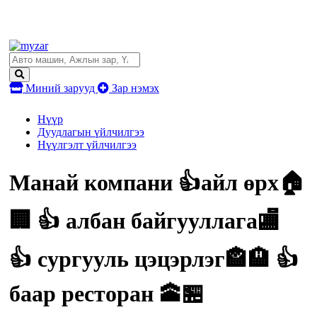
Миний зарууд
Зар нэмэх
Нүүр
Дуудлагын үйлчилгээ
Нүүлгэлт үйлчилгээ
Манай компани 👍айл өрх🏠
🏢 👍 албан байгууллага🏬
👍 сургууль цэцэрлэг🏤🏨 👍
баар ресторан 🕋🏪