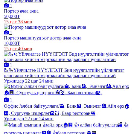
1
Портер ачаа ачна
50,000₮
15 цаг 38 мин
1
Портер машинууд хот дотор ачаа ачна
10,000₮
15 цаг 40 мин
1
🙋🙋Үйлчилгээ НҮҮЛГЭЛТ Бид нүүлгэлтийн үйлчилгээг
олон жил хийсэн мэргэжлийн чадварлаг шуршлагатай
Уржигдар 22 цаг 24 мин
1
Оффис /албан байгууллага/🕋, Банк🏦, Эмнэлэг🏥,Айл өрх🏠
🏢, Сургууль цэцэрлэг🏤💒, Баар ресторан🏪,
Уржигдар 22 цаг 24 мин