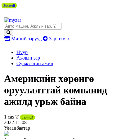
Зээлтэй
Зээлтэй
Зээлтэй
Зээлтэй
Зээлтэй
Зээлтэй
Миний зарууд
Зар нэмэх
Нүүр
Ажлын зар
Сүлжээний ажил
Америкийн хөрөнгө
оруулалттай компанид
ажилд урьж байна
1 сая ₮
Зээлтэй
2022-11-08
Улаанбаатар