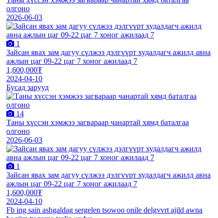
олгоно
2026-06-03
1
Зайсан явах зам дагуу сүлжээ дэлгүүрт худалдагч ажилд авна
ажлын цаг 09-22 цаг 7 хоног ажилаад 7
1,600,000₮
2024-04-10
Бусад зарууд
14
Таны хүссэн хэмжээ загвараар чанартай хямд баталгаа
олгоно
2026-06-03
1
Зайсан явах зам дагуу сүлжээ дэлгүүрт худалдагч ажилд авна
ажлын цаг 09-22 цаг 7 хоног ажилаад 7
1,600,000₮
2024-04-10
Fb ing sain ashgaldag sergelen tsowoo onile delgvvrt ajild awna