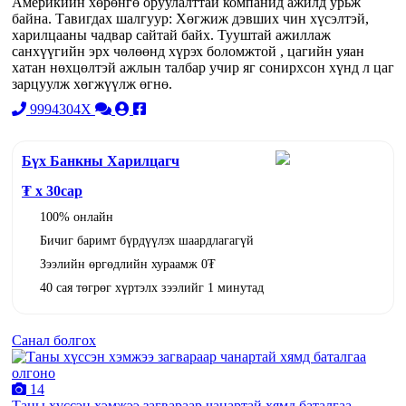
Америкийн хөрөнгө оруулалттай компанид ажилд урьж
байна. Тавигдах шалгуур: Хөгжиж дэвших чин хүсэлтэй,
харилцааны чадвар сайтай байх. Тууштай ажиллаж
санхүүгийн эрх чөлөөнд хүрэх боломжтой , цагийн уяан
хатан нөхцөлтэй ажлын талбар учир яг сонирхсон хүнд л цаг
зарцуулж хөгжүүлж өгнө.
9994304X
Бүх Банкны Харилцагч
₮ x
30
сар
100% онлайн
Бичиг баримт бүрдүүлэх шаардлагагүй
Зээлийн өргөдлийн хураамж 0₮
40 сая төгрөг хүртэлх зээлийг 1 минутад
Санал болгох
14
Таны хүссэн хэмжээ загвараар чанартай хямд баталгаа