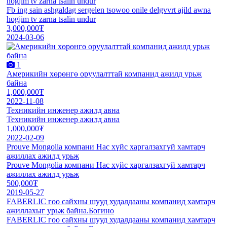
hogjim tv zarna tsalin undur
Fb ing sain ashgaldag sergelen tsowoo onile delgvvrt ajild awna
hogjim tv zarna tsalin undur
3,000,000₮
2024-03-06
1
Америкийн хөрөнгө оруулалттай компанид ажилд урьж
байна
1,000,000₮
2022-11-08
Техникийн инженер ажилд авна
Техникийн инженер ажилд авна
1,000,000₮
2022-02-09
Prouve Mongolia компани Нас хүйс харгалзахгүй хамтарч
ажиллах ажилд урьж
Prouve Mongolia компани Нас хүйс харгалзахгүй хамтарч
ажиллах ажилд урьж
500,000₮
2019-05-27
FABERLIC гоо сайхны шууд худалдааны компанид хамтарч
ажиллахыг урьж байна.Богино
FABERLIC гоо сайхны шууд худалдааны компанид хамтарч