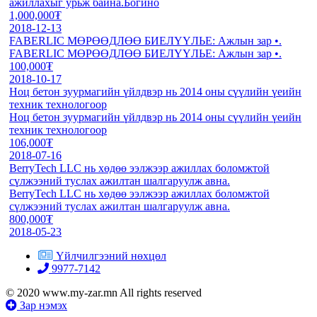
ажиллахыг урьж байна.Богино
1,000,000₮
2018-12-13
FABERLIC МӨРӨӨДЛӨӨ БИЕЛҮҮЛЬЕ: Ажлын зар •.
FABERLIC МӨРӨӨДЛӨӨ БИЕЛҮҮЛЬЕ: Ажлын зар •.
100,000₮
2018-10-17
Ноц бетон зуурмагийн үйлдвэр нь 2014 оны сүүлийн үеийн
техник технологоор
Ноц бетон зуурмагийн үйлдвэр нь 2014 оны сүүлийн үеийн
техник технологоор
106,000₮
2018-07-16
BerryTech LLC нь хөдөө ээлжээр ажиллах боломжтой
сүлжээний туслах ажилтан шалгаруулж авна.
BerryTech LLC нь хөдөө ээлжээр ажиллах боломжтой
сүлжээний туслах ажилтан шалгаруулж авна.
800,000₮
2018-05-23
Үйлчилгээний нөхцөл
9977-7142
© 2020 www.my-zar.mn All rights reserved
Зар нэмэх