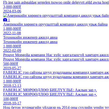
Fb ing sain ashgaldag sergelen tsowoo onile delgvvrt ajild awna hogj
3,000,000₮
2024-03-06
1
Америкийн хөрөнгө оруулалттай компанид ажилд урьж байна
1,000,000₮
2022-11-08
Техникийн инженер ажилд авна
Техникийн инженер ажилд авна
1,000,000₮
2022-02-09
Prouve Mongolia компани Нас хүйс харгалзахгүй хамтарч ажил
Prouve Mongolia компани Нас хүйс харгалзахгүй хамтарч ажил
500,000₮
2019-05-27
FABERLIC гоо сайхны шууд худалдааны компанид хамтарч аж
FABERLIC гоо сайхны шууд худалдааны компанид хамтарч аж
1,000,000₮
2018-12-13
FABERLIC МӨРӨӨДЛӨӨ БИЕЛҮҮЛЬЕ: Ажлын зар •.
FABERLIC МӨРӨӨДЛӨӨ БИЕЛҮҮЛЬЕ: Ажлын зар •.
100,000₮
2018-10-17
Ноц бетон зуурмагийн үйлдвэр нь 2014 оны сүүлийн үеийн те