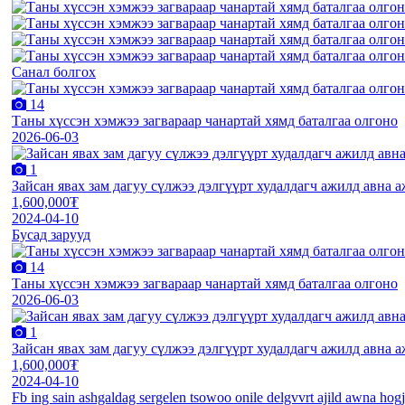
Санал болгох
14
Таны хүссэн хэмжээ загвараар чанартай хямд баталгаа олгоно
2026-06-03
1
Зайсан явах зам дагуу сүлжээ дэлгүүрт худалдагч ажилд авна а
1,600,000₮
2024-04-10
Бусад зарууд
14
Таны хүссэн хэмжээ загвараар чанартай хямд баталгаа олгоно
2026-06-03
1
Зайсан явах зам дагуу сүлжээ дэлгүүрт худалдагч ажилд авна а
1,600,000₮
2024-04-10
Fb ing sain ashgaldag sergelen tsowoo onile delgvvrt ajild awna hogj