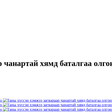
р чанартай хямд баталгаа олго