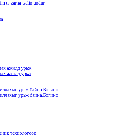
im tv zarna tsalin undur
лах ажилд урьж
лах ажилд урьж
иллахыг урьж байна.Богино
иллахыг урьж байна.Богино
хник технологоор