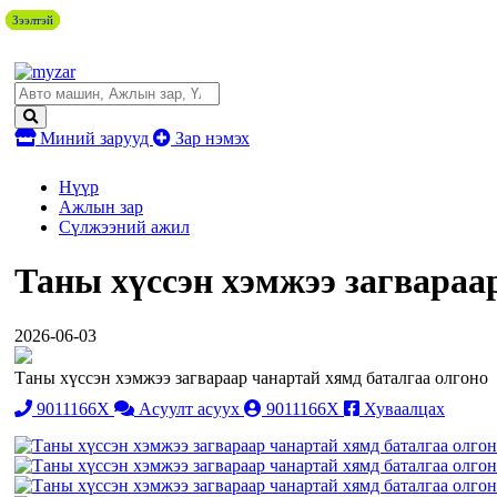
Зээлтэй
Зээлтэй
Зээлтэй
Зээлтэй
Зээлтэй
Зээлтэй
Миний зарууд
Зар нэмэх
Нүүр
Ажлын зар
Сүлжээний ажил
Таны хүссэн хэмжээ загвараа
2026-06-03
Таны хүссэн хэмжээ загвараар чанартай хямд баталгаа олгоно
9011166X
Асуулт асуух
9011166X
Хуваалцах