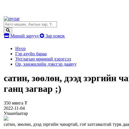
Миний зарууд
Зар нэмэх
Нүүр
Гэр ахуйн бараа
Унтлагын өрөөний хэрэгсэл
Ор, хөнжилийн дэвсгэр даавуу
сатин, зөөлөн, дээд зэргийн ч
ганц загвар ;)
350 мянга ₮
2022-11-04
Улаанбаатар
сатин, зөөлөн, дээд зэргийн чанартай, гоё хатгамалтай турк даа