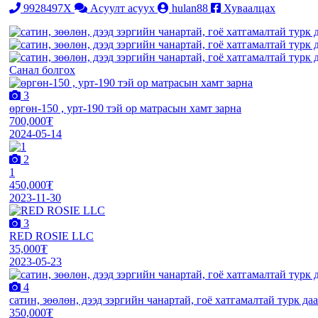
9928497X
Асуулт асуух
hulan88
Хуваалцах
Санал болгох
3
өргөн-150 , урт-190 тэй ор матрасын хамт зарна
700,000₮
2024-05-14
2
1
450,000₮
2023-11-30
3
RED ROSIE LLC
35,000₮
2023-05-23
4
сатин, зөөлөн, дээд зэргийн чанартай, гоё хатгамалтай турк даа
350,000₮