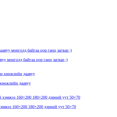
вуу монголд байгаа цор ганц загвар ;)
 хөнжлийн даавуу
 хэмжээ 160×200 180×200 дэрний уут 50×70