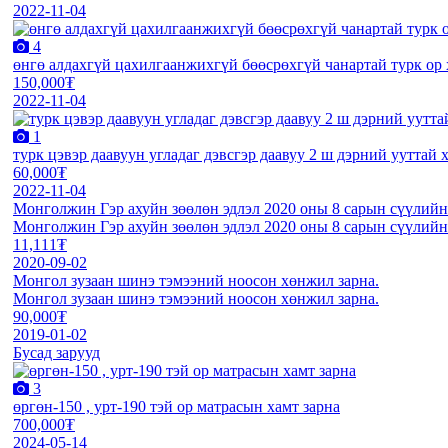
2022-11-04
4
өнгө алдахгүй цахилгаанжихгүй бөөсрөхгүй чанартай турк ор
150,000₮
2022-11-04
1
турк цэвэр даавуун угладаг дэвсгэр даавуу 2 ш дэрний ууттай
60,000₮
2022-11-04
Монголжин Гэр ахуйн зөөлөн эдлэл 2020 оны 8 сарын сүүлийн
Монголжин Гэр ахуйн зөөлөн эдлэл 2020 оны 8 сарын сүүлийн
11,111₮
2020-09-02
Монгол зузаан шинэ тэмээний ноосон хөнжил зарна.
Монгол зузаан шинэ тэмээний ноосон хөнжил зарна.
90,000₮
2019-01-02
Бусад зарууд
3
өргөн-150 , урт-190 тэй ор матрасын хамт зарна
700,000₮
2024-05-14