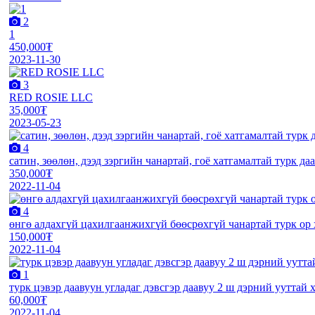
2
1
450,000₮
2023-11-30
3
RED ROSIE LLC
35,000₮
2023-05-23
4
сатин, зөөлөн, дээд зэргийн чанартай, гоё хатгамалтай турк даа
350,000₮
2022-11-04
4
өнгө алдахгүй цахилгаанжихгүй бөөсрөхгүй чанартай турк ор
150,000₮
2022-11-04
1
турк цэвэр даавуун угладаг дэвсгэр даавуу 2 ш дэрний ууттай
60,000₮
2022-11-04