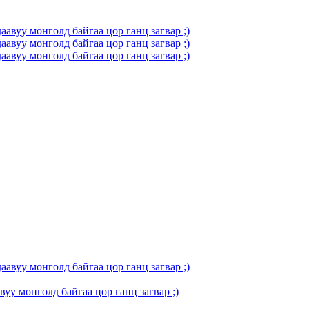
вуу монголд байгаа цор ганц загвар ;)