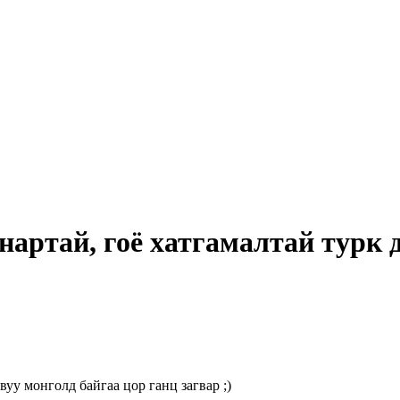
анартай, гоё хатгамалтай турк
вуу монголд байгаа цор ганц загвар ;)