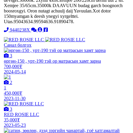
devsger.30000k. 2xynii 4xos.xemjee 200/220cm dernii uut 2 sh.
Xemjee 35/65cm.35000k DAAVUUN budag garch boognorch
boosroxgyi. Oron nutagt achuulj daij Yavuulan.Xot dotor
150myamgan k deesh ynegyi xyrgelttei.
Utas.95043634.99594636.91890478.
9440238X
Санал болгох
3
өргөн-150 , урт-190 тэй ор матрасын хамт зарна
700,000₮
2024-05-14
2
1
450,000₮
2023-11-30
3
RED ROSIE LLC
35,000₮
2023-05-23