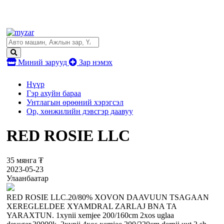
Миний зарууд
Зар нэмэх
Нүүр
Гэр ахуйн бараа
Унтлагын өрөөний хэрэгсэл
Ор, хөнжилийн дэвсгэр даавуу
RED ROSIE LLC
35 мянга ₮
2023-05-23
Улаанбаатар
RED ROSIE LLC.20/80% XOVON DAAVUUN TSAGAAN
XEREGLELDEE XYAMDRAL ZARLAJ BNA TA
YARAXTUN. 1xynii xemjee 200/160cm 2xos uglaa