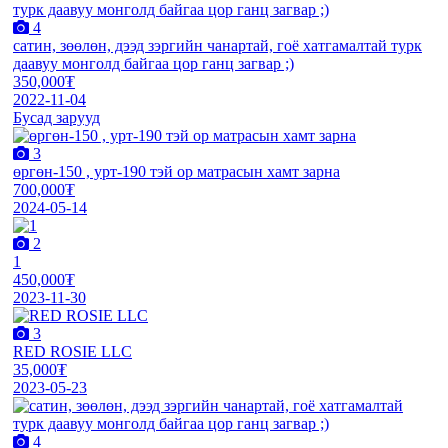
4
сатин, зөөлөн, дээд зэргийн чанартай, гоё хатгамалтай турк
даавуу монголд байгаа цор ганц загвар ;)
350,000₮
2022-11-04
Бусад зарууд
3
өргөн-150 , урт-190 тэй ор матрасын хамт зарна
700,000₮
2024-05-14
2
1
450,000₮
2023-11-30
3
RED ROSIE LLC
35,000₮
2023-05-23
4