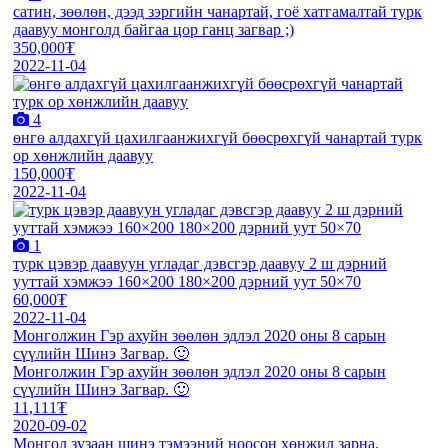
сатин, зөөлөн, дээд зэргийн чанартай, гоё хатгамалтай турк
даавуу монголд байгаа цор ганц загвар ;)
350,000₮
2022-11-04
4
өнгө алдахгүй цахилгаанжихгүй бөөсрөхгүй чанартай турк
ор хөнжлийн даавуу
150,000₮
2022-11-04
1
турк цэвэр даавуун угладаг дэвсгэр даавуу 2 ш дэрний
ууттай хэмжээ 160×200 180×200 дэрний уут 50×70
60,000₮
2022-11-04
Монголжин Гэр ахуйн зөөлөн эдлэл 2020 оны 8 сарын
сүүлийн Шинэ Загвар. 🙂
Монголжин Гэр ахуйн зөөлөн эдлэл 2020 оны 8 сарын
сүүлийн Шинэ Загвар. 🙂
11,111₮
2020-09-02
Монгол зузаан шинэ тэмээний ноосон хөнжил зарна.