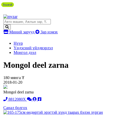
Зээлтэй
Зээлтэй
Миний зарууд
Зар нэмэх
Нүүр
Үндэсний үйлдвэрлэл
Монгол дээл
Mongol deel zarna
180 мянга ₮
2018-01-20
Mongol deel zarna
8812080X
Санал болгох