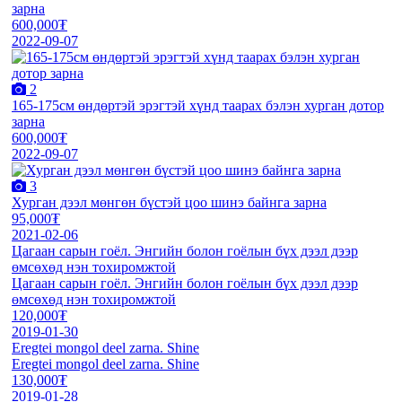
зарна
600,000₮
2022-09-07
2
165-175см өндөртэй эрэгтэй хүнд таарах бэлэн хурган дотор
зарна
600,000₮
2022-09-07
3
Хурган дээл мөнгөн бүстэй цоо шинэ байнга зарна
95,000₮
2021-02-06
Цагаан сарын гоёл. Энгийн болон гоёлын бүх дээл дээр
өмсөхөд нэн тохиромжтой
Цагаан сарын гоёл. Энгийн болон гоёлын бүх дээл дээр
өмсөхөд нэн тохиромжтой
120,000₮
2019-01-30
Eregtei mongol deel zarna. Shine
Eregtei mongol deel zarna. Shine
130,000₮
2019-01-28