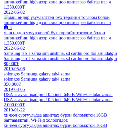
аппликейшн high дээр явна цоо шинээрээ байгаа нэг ч
1,350,000₮
2022-06-02
5
маш өндөр үзүүлэлттэй бүх төрлийн тоглоом болон
аппликейшн high дээр явна цоо шинээрээ байгаа нэг ч
1,350,000₮
2022-06-02
Samsung tab 1 zarna sim unshina. sd cardni orolttoi asuudalgui
Samsung tab 1 zarna sim unshina. sd cardni orolttoi asuudalgui
80,000₮
2019-05-06
solongos Samsung galaxy tab4 zarna
solongos Samsung galaxy tab4 zarna
350,000₮
2019-03-05
USA -s avsan ipad pro 10.5 inch 64GB Wifi+Cellular zarna.
USA -s avsan ipad pro 10.5 inch 64GB Wifi+Cellular zarna.
2,000,000₮
2019-01-22
хичээл сургуульдаа ашиглах бүрэн боломжтой 16GB
багтаамжтай, Wi-Fi-д холбогддог,
хичээл сургуульдаа ашиглах бүрэн боломжтой 16GB