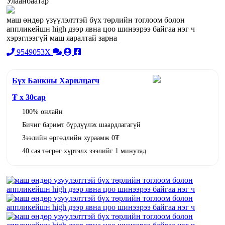
Улаанбаатар
маш өндөр үзүүлэлттэй бүх төрлийн тоглоом болон
аппликейшн high дээр явна цоо шинээрээ байгаа нэг ч
хэрэглээгүй маш яаралтай зарна
9549053X
Бүх Банкны Харилцагч
₮ x
30
сар
100% онлайн
Бичиг баримт бүрдүүлэх шаардлагагүй
Зээлийн өргөдлийн хураамж 0₮
40 сая төгрөг хүртэлх зээлийг 1 минутад