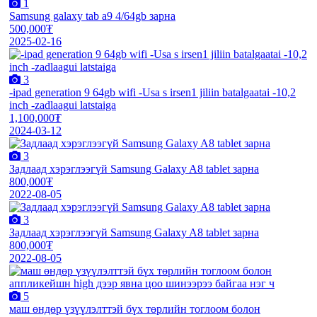
1
Samsung galaxy tab a9 4/64gb зарна
500,000₮
2025-02-16
3
-ipad generation 9 64gb wifi -Usa s irsen1 jiliin batalgaatai -10,2
inch -zadlaagui latstaiga
1,100,000₮
2024-03-12
3
Задлаад хэрэглээгүй Samsung Galaxy A8 tablet зарна
800,000₮
2022-08-05
3
Задлаад хэрэглээгүй Samsung Galaxy A8 tablet зарна
800,000₮
2022-08-05
5
маш өндөр үзүүлэлттэй бүх төрлийн тоглоом болон