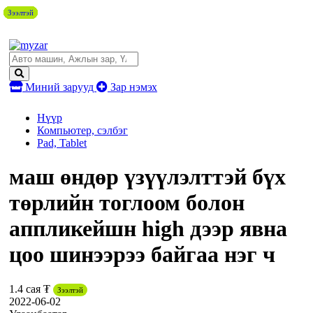
Зээлтэй
Зээлтэй
Зээлтэй
Зээлтэй
Зээлтэй
Зээлтэй
Зээлтэй
Миний зарууд
Зар нэмэх
Нүүр
Компьютер, сэлбэг
Pad, Tablet
маш өндөр үзүүлэлттэй бүх
төрлийн тоглоом болон
аппликейшн high дээр явна
цоо шинээрээ байгаа нэг ч
1.4 сая ₮
Зээлтэй
2022-06-02