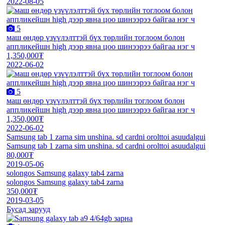
2022-08-05
5
маш өндөр үзүүлэлттэй бүх төрлийн тоглоом болон
аппликейшн high дээр явна цоо шинээрээ байгаа нэг ч
1,350,000₮
2022-06-02
5
маш өндөр үзүүлэлттэй бүх төрлийн тоглоом болон
аппликейшн high дээр явна цоо шинээрээ байгаа нэг ч
1,350,000₮
2022-06-02
Samsung tab 1 zarna sim unshina. sd cardni orolttoi asuudalgui
Samsung tab 1 zarna sim unshina. sd cardni orolttoi asuudalgui
80,000₮
2019-05-06
solongos Samsung galaxy tab4 zarna
solongos Samsung galaxy tab4 zarna
350,000₮
2019-03-05
Бусад зарууд