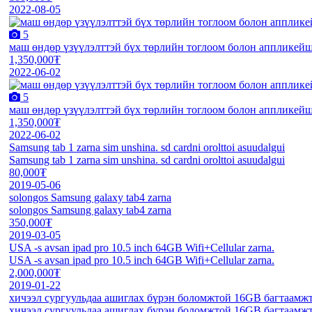
2022-08-05
5
маш өндөр үзүүлэлттэй бүх төрлийн тоглоом болон аппликейшн
1,350,000₮
2022-06-02
5
маш өндөр үзүүлэлттэй бүх төрлийн тоглоом болон аппликейшн
1,350,000₮
2022-06-02
Samsung tab 1 zarna sim unshina. sd cardni orolttoi asuudalgui
Samsung tab 1 zarna sim unshina. sd cardni orolttoi asuudalgui
80,000₮
2019-05-06
solongos Samsung galaxy tab4 zarna
solongos Samsung galaxy tab4 zarna
350,000₮
2019-03-05
USA -s avsan ipad pro 10.5 inch 64GB Wifi+Cellular zarna.
USA -s avsan ipad pro 10.5 inch 64GB Wifi+Cellular zarna.
2,000,000₮
2019-01-22
хичээл сургуульдаа ашиглах бүрэн боломжтой 16GB багтаамжта
хичээл сургуульдаа ашиглах бүрэн боломжтой 16GB багтаамжта