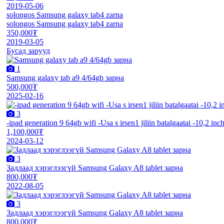
2019-05-06
solongos Samsung galaxy tab4 zarna
solongos Samsung galaxy tab4 zarna
350,000₮
2019-03-05
Бусад зарууд
1
Samsung galaxy tab a9 4/64gb зарна
500,000₮
2025-02-16
3
-ipad generation 9 64gb wifi -Usa s irsen1 jiliin batalgaatai -10,2 inch
1,100,000₮
2024-03-12
3
Задлаад хэрэглээгүй Samsung Galaxy A8 tablet зарна
800,000₮
2022-08-05
3
Задлаад хэрэглээгүй Samsung Galaxy A8 tablet зарна
800,000₮