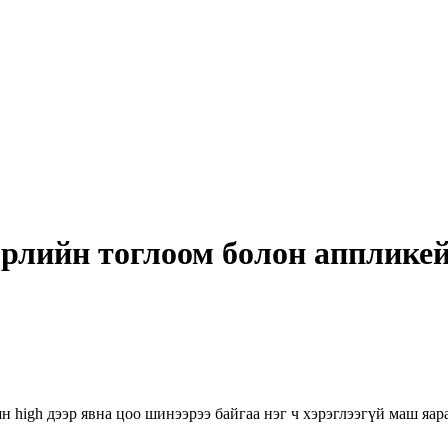
өрлийн тоглоом болон аппликей
high дээр явна цоо шинээрээ байгаа нэг ч хэрэглээгүй маш яар