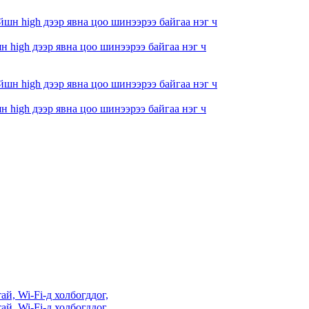
 high дээр явна цоо шинээрээ байгаа нэг ч
 high дээр явна цоо шинээрээ байгаа нэг ч
й, Wi-Fi-д холбогддог,
й, Wi-Fi-д холбогддог,