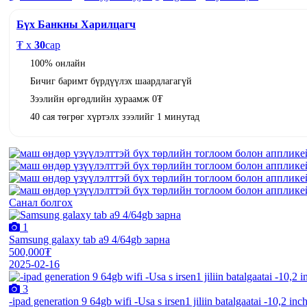
Бүх Банкны Харилцагч
₮ x
30
сар
100% онлайн
Бичиг баримт бүрдүүлэх шаардлагагүй
Зээлийн өргөдлийн хураамж 0₮
40 сая төгрөг хүртэлх зээлийг 1 минутад
Санал болгох
1
Samsung galaxy tab a9 4/64gb зарна
500,000₮
2025-02-16
3
-ipad generation 9 64gb wifi -Usa s irsen1 jiliin batalgaatai -10,2 inch