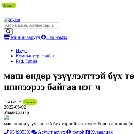
Зээлтэй
Зээлтэй
Зээлтэй
Зээлтэй
Зээлтэй
Зээлтэй
Зээлтэй
Миний зарууд
Зар нэмэх
Нүүр
Компьютер, сэлбэг
Pad, Tablet
маш өндөр үзүүлэлттэй бүх т
шинээрээ байгаа нэг ч
1.4 сая ₮
Зээлтэй
2022-06-02
Улаанбаатар
маш өндөр үзүүлэлттэй бүх төрлийн тоглоом болон аппликейшн 
9549053X
Асуулт асуух
togtoh
Хуваалцах