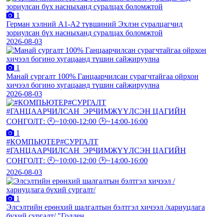
1
Герман хэлний А1-А2 түвшиний Эхлэн суралцагчид
зориулсан бүх насныханд суралцах боломжтой
2026-08-03
1
Манай сургалт 100% Ганцаарчилсан сурагчтайгаа ойрхон
хичээл богино хугацаанд түшин сайжируулна
2026-08-03
1
#КОМПЬЮТЕР#СУРГАЛТ
#ГАНЦААРЧИЛСАН_ЭРЧИМЖҮҮЛСЭН ЦАГИЙН
СОНГОЛТ: 🕙~10:00-12:00 🕑~14:00-16:00
2026-08-03
1
Элсэлтийн ерөнхий шалгалтын бэлтгэл хичээл /хариуцлага
бүхий сургалт/ "Голден