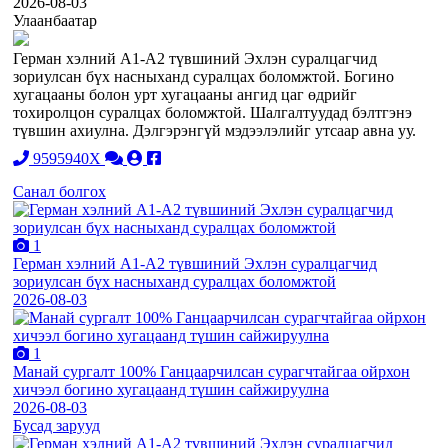
2026-08-03
Улаанбаатар
Герман хэлний А1-А2 түвшиний Эхлэн суралцагчид
зориулсан бүх насныханд суралцах боломжтой. Богино
хугацааны болон урт хугацааны ангид цаг өдрийг
тохиролцон суралцах боломжтой. Шалгалтуудад бэлтгэнэ
түвшин ахиулна. Дэлгэрэнгүй мэдээлэлийг утсаар авна уу.
9595940X
Санал болгох
1
Герман хэлний А1-А2 түвшиний Эхлэн суралцагчид
зориулсан бүх насныханд суралцах боломжтой
2026-08-03
1
Манай сургалт 100% Ганцаарчилсан сурагчтайгаа ойрхон
хичээл богино хугацаанд түшин сайжируулна
2026-08-03
Бусад зарууд