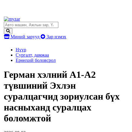
Миний зарууд
Зар нэмэх
Нүүр
Сургалт, дамжаа
Ерөнхий боловсрол
Герман хэлний А1-А2
түвшиний Эхлэн
суралцагчид зориулсан бүх
насныханд суралцах
боломжтой