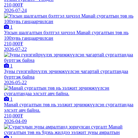
210,000₮
2026-07-24
1
Улсын шалгалтын бэлтгэл хичээл Манай сургалтын төв нь
100хувь ганцаарчилсан
210,000₮
2026-07-22
1
Зуны гүнзгийрүүлэх эрчимжүүлсэн чагартай сургалтандаа
бүртгэж байна
2026-05-22
1
Манай сургалтын төв нь ээлжит эрчимжүүлсэн сургалтандаа
элсэлт авч байна.
210,000₮
2026-04-09
1