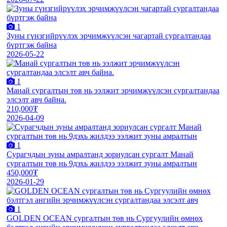
1
Зуны гүнзгийрүүлэх эрчимжүүлсэн чагартай сургалтандаа
бүртгэж байна
2026-05-22
1
Манай сургалтын төв нь ээлжит эрчимжүүлсэн сургалтандаа
элсэлт авч байна.
210,000₮
2026-04-09
1
Сурагчдын зуны амралтанд зориулсан сургалт Манай
сургалтын төв нь 9дэхь жилдээ ээлжит зуны амралтын
450,000₮
2026-01-29
1
GOLDEN OCEAN сургалтын төв нь Сургуулийн өмнөх