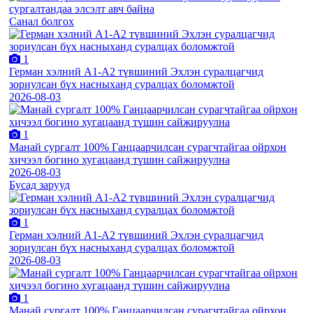
Санал болгох
1
Герман хэлний А1-А2 түвшиний Эхлэн суралцагчид
зориулсан бүх насныханд суралцах боломжтой
2026-08-03
1
Манай сургалт 100% Ганцаарчилсан сурагчтайгаа ойрхон
хичээл богино хугацаанд түшин сайжируулна
2026-08-03
Бусад зарууд
1
Герман хэлний А1-А2 түвшиний Эхлэн суралцагчид
зориулсан бүх насныханд суралцах боломжтой
2026-08-03
1
Манай сургалт 100% Ганцаарчилсан сурагчтайгаа ойрхон