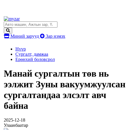
Миний зарууд
Зар нэмэх
Нүүр
Сургалт, дамжаа
Ерөнхий боловсрол
Манай сургалтын төв нь
ээлжит Зуны вакуумжуулсан
сургалтандаа элсэлт авч
байна
2025-12-18
Улаанбаатар