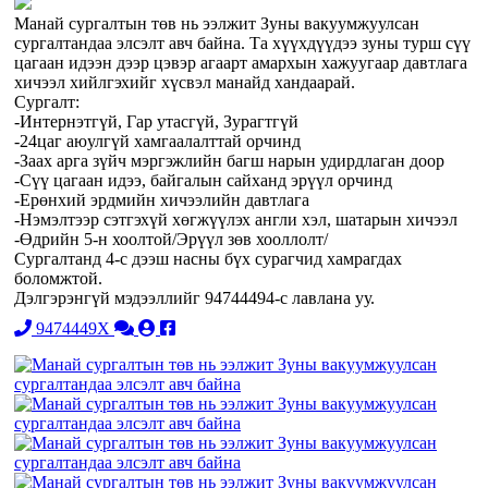
Манай сургалтын төв нь ээлжит Зуны вакуумжуулсан
сургалтандаа элсэлт авч байна. Та хүүхдүүдээ зуны турш сүү
цагаан идээн дээр цэвэр агаарт амархын хажуугаар давтлага
хичээл хийлгэхийг хүсвэл манайд хандаарай.
Сургалт:
-Интернэтгүй, Гар утасгүй, Зурагтгүй
-24цаг аюулгүй хамгаалалттай орчинд
-Заах арга зүйч мэргэжлийн багш нарын удирдлаган доор
-Сүү цагаан идээ, байгалын сайханд эрүүл орчинд
-Ерөнхий эрдмийн хичээлийн давтлага
-Нэмэлтээр сэтгэхүй хөгжүүлэх англи хэл, шатарын хичээл
-Өдрийн 5-н хоолтой/Эрүүл зөв хооллолт/
Сургалтанд 4-с дээш насны бүх сурагчид хамрагдах
боломжтой.
Дэлгэрэнгүй мэдээллийг 94744494-с лавлана уу.
9474449X