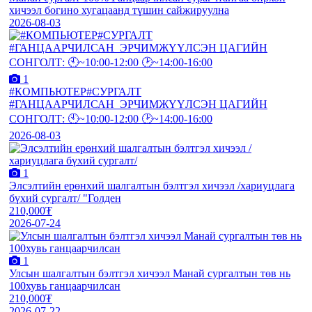
хичээл богино хугацаанд түшин сайжируулна
2026-08-03
1
#КОМПЬЮТЕР#СУРГАЛТ
#ГАНЦААРЧИЛСАН_ЭРЧИМЖҮҮЛСЭН ЦАГИЙН
СОНГОЛТ: 🕙~10:00-12:00 🕑~14:00-16:00
2026-08-03
1
Элсэлтийн ерөнхий шалгалтын бэлтгэл хичээл /хариуцлага
бүхий сургалт/ "Голден
210,000₮
2026-07-24
1
Улсын шалгалтын бэлтгэл хичээл Манай сургалтын төв нь
100хувь ганцаарчилсан
210,000₮
2026-07-22