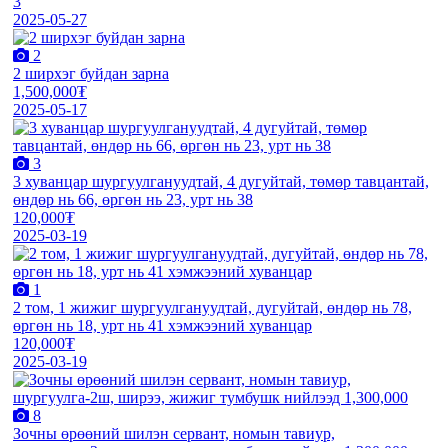
3
2025-05-27
2
2 ширхэг буйдан зарна
1,500,000₮
2025-05-17
3
3 хуванцар шургуулгануудтай, 4 дугуйтай, төмөр тавцантай,
өндөр нь 66, өргөн нь 23, урт нь 38
120,000₮
2025-03-19
1
2 том, 1 жижиг шургуулгануудтай, дугуйтай, өндөр нь 78,
өргөн нь 18, урт нь 41 хэмжээний хуванцар
120,000₮
2025-03-19
8
Зочны өрөөний шилэн сервант, номын тавиур,