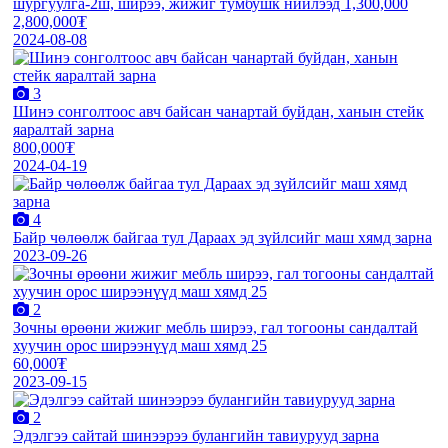
шургуулга-2ш, ширээ, жижиг тумбушк нийлээд 1,300,000
2,800,000₮
2024-08-08
3
Шинэ сонголтоос авч байсан чанартай буйдан, ханын стейк
яаралтай зарна
800,000₮
2024-04-19
4
Байр чөлөөлж байгаа тул Дараах эд зүйлсийг маш хямд зарна
2023-09-26
2
Зочны өрөөни жижиг мебль ширээ, гал тогооны сандалтай
хуучин орос ширээнүүд маш хямд 25
60,000₮
2023-09-15
2
Эдэлгээ сайтай шинээрээ булангийн тавиурууд зарна