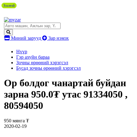
Зээлтэй
Зээлтэй
Зээлтэй
Миний зарууд
Зар нэмэх
Нүүр
Гэр ахуйн бараа
Зочны өрөөний хэрэгсэл
Бусад зочны өрөөний хэрэгсэл
Ор болдог чанартай буйдан
зарна 950.0₮ утас 91334050 ,
80594050
950 мянга ₮
2020-02-19