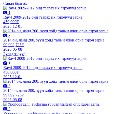
Санал болгох
1
Rav4 2009-2012 онд таарах их гэрэлүүд зарна
450,000₮
2025-12-01
3
2014 он, ланд 200, зүүн хойд талын япон ориг гэрэл зарна
99,092,725₮
2025-05-08
Бусад зарууд
1
Rav4 2009-2012 онд таарах их гэрэлүүд зарна
450,000₮
2025-12-01
3
2014 он, ланд 200, зүүн хойд талын япон ориг гэрэл зарна
99,092,725₮
2025-05-08
2
Yponoos zahij avchirsan suvdan tsagaan orig guper zarna