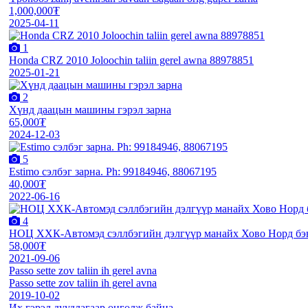
1,000,000₮
2025-04-11
1
Honda CRZ 2010 Joloochin taliin gerel awna 88978851
2025-01-21
2
Хүнд даацын машины гэрэл зарна
65,000₮
2024-12-03
5
Estimo сэлбэг зарна. Ph: 99184946, 88067195
40,000₮
2022-06-16
4
НОЦ ХХК-Автомэд сэллбэгийн дэлгүүр манайх Хово Норд бэн
58,000₮
2021-09-06
Passo sette zov taliin ih gerel avna
Passo sette zov taliin ih gerel avna
2019-10-02
Их гэрэл дуудлагаар өнгөлж байна.