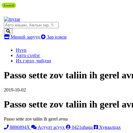
Зээлтэй
Миний зарууд
Зар нэмэх
Нүүр
Авто сэлбэг
Их гэрэл, чийдэн
Passo sette zov taliin ih gerel a
2019-10-02
Passo sette zov taliin ih gerel a
Passo sette zov taliin ih gerel avna
8886894X
Асуулт асуух
0421ubaga
Хуваалцах