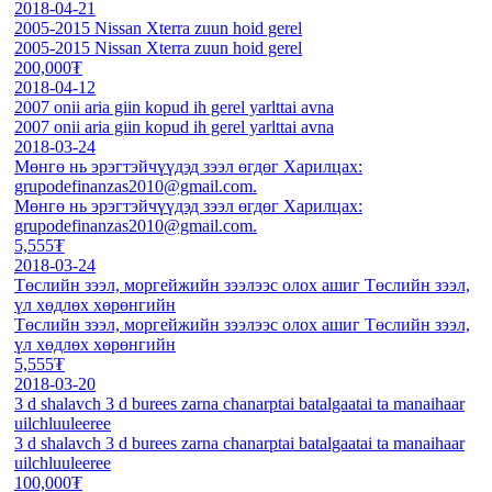
2018-04-21
2005-2015 Nissan Xterra zuun hoid gerel
2005-2015 Nissan Xterra zuun hoid gerel
200,000₮
2018-04-12
2007 onii aria giin kopud ih gerel yarlttai avna
2007 onii aria giin kopud ih gerel yarlttai avna
2018-03-24
Мөнгө нь эрэгтэйчүүдэд зээл өгдөг Харилцах:
grupodefinanzas2010@gmail.com.
Мөнгө нь эрэгтэйчүүдэд зээл өгдөг Харилцах:
grupodefinanzas2010@gmail.com.
5,555₮
2018-03-24
Төслийн зээл, моргейжийн зээлээс олох ашиг Төслийн зээл,
үл хөдлөх хөрөнгийн
Төслийн зээл, моргейжийн зээлээс олох ашиг Төслийн зээл,
үл хөдлөх хөрөнгийн
5,555₮
2018-03-20
3 d shalavch 3 d burees zarna chanarptai batalgaatai ta manaihaar
uilchluuleeree
3 d shalavch 3 d burees zarna chanarptai batalgaatai ta manaihaar
uilchluuleeree
100,000₮