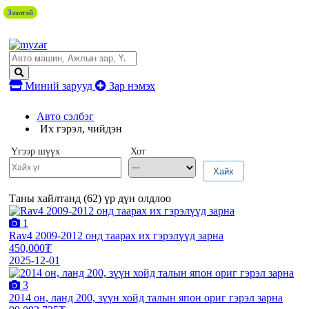
Зээлтэй
Зээлтэй
Зээлтэй
Зээлтэй
Миний зарууд
Зар нэмэх
Авто сэлбэг
Их гэрэл, чийдэн
Үгээр шүүх
Хот
Хайх
Таны хайлтанд (
62
) үр дүн олдлоо
1
Rav4 2009-2012 онд таарах их гэрэлүүд зарна
450,000₮
2025-12-01
3
2014 он, ланд 200, зүүн хойд талын япон ориг гэрэл зарна