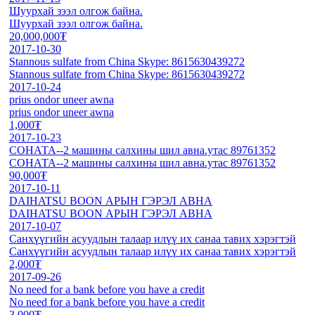
Шуурхай зээл олгож байна.
Шуурхай зээл олгож байна.
20,000,000₮
2017-10-30
Stannous sulfate from China Skype: 8615630439272
Stannous sulfate from China Skype: 8615630439272
2017-10-24
prius ondor uneer awna
prius ondor uneer awna
1,000₮
2017-10-23
СОНАТА--2 машины салхины шил авна.утас 89761352
СОНАТА--2 машины салхины шил авна.утас 89761352
90,000₮
2017-10-11
DAIHATSU BOON АРЫН ГЭРЭЛ АВНА
DAIHATSU BOON АРЫН ГЭРЭЛ АВНА
2017-10-07
Санхүүгийн асуудлын талаар илүү их санаа тавих хэрэгтэй
Санхүүгийн асуудлын талаар илүү их санаа тавих хэрэгтэй
2,000₮
2017-09-26
No need for a bank before you have a credit
No need for a bank before you have a credit
3,000₮