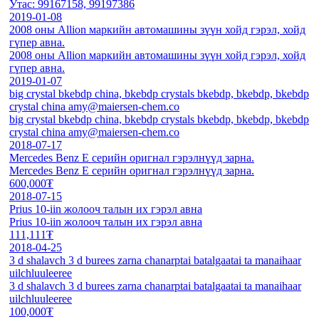
Утас: 99167158, 99197386
2019-01-08
2008 оны Allion маркийн автомашины зүүн хойд гэрэл, хойд
гүпер авна.
2008 оны Allion маркийн автомашины зүүн хойд гэрэл, хойд
гүпер авна.
2019-01-07
big crystal bkebdp china, bkebdp crystals bkebdp, bkebdp, bkebdp
crystal china amy@maiersen-chem.co
big crystal bkebdp china, bkebdp crystals bkebdp, bkebdp, bkebdp
crystal china amy@maiersen-chem.co
2018-07-17
Mercedes Benz E серийн оригнал гэрэлнүүд зарна.
Mercedes Benz E серийн оригнал гэрэлнүүд зарна.
600,000₮
2018-07-15
Prius 10-iin жолооч талын их гэрэл авна
Prius 10-iin жолооч талын их гэрэл авна
111,111₮
2018-04-25
3 d shalavch 3 d burees zarna chanarptai batalgaatai ta manaihaar
uilchluuleeree
3 d shalavch 3 d burees zarna chanarptai batalgaatai ta manaihaar
uilchluuleeree
100,000₮