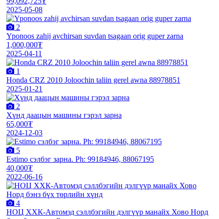
99,092,725₮
2025-05-08
2
Yponoos zahij avchirsan suvdan tsagaan orig guper zarna
1,000,000₮
2025-04-11
1
Honda CRZ 2010 Joloochin taliin gerel awna 88978851
2025-01-21
2
Хүнд даацын машины гэрэл зарна
65,000₮
2024-12-03
5
Estimo сэлбэг зарна. Ph: 99184946, 88067195
40,000₮
2022-06-16
4
НОЦ ХХК-Автомэд сэллбэгийн дэлгүүр манайх Хово Норд