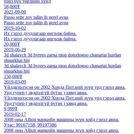
бэнз бүх төрлийн хүнд
58,000₮
2021-09-06
Passo sette zov taliin ih gerel avna
Passo sette zov taliin ih gerel avna
2019-10-02
Их гэрэл дуудлагаар өнгөлж байна.
Их гэрэл дуудлагаар өнгөлж байна.
20,000₮
2019-06-29
3d shalavch 3d bvrees zarna mon dotorlogoo chanartai hurdan
shuurkhai hiij
3d shalavch 3d bvrees zarna mon dotorlogoo chanartai hurdan
shuurkhai hiij
150,000₮
2019-03-09
Үйлдвэрлэсэн он 2002 Хонда Пит.ний зүүн урд гэрэл авна.
Урд гупер ( эвдрэлгүй бүтэн ) хямд авна.
Үйлдвэрлэсэн он 2002 Хонда Пит.ний зүүн урд гэрэл авна.
Урд гупер ( эвдрэлгүй бүтэн ) хямд авна.
9,999₮
2019-02-17
2008 оны Allion маркийн машины зүүн хойд гэрэл авна.
Утас: 99167158, 99197386
2008 оны Allion маркийн машины зүүн хойд гэрэл авна.