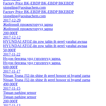
Factory Price BK-EBDP BK-EBDP BKEBDP
xiongling@aosinachem.com
Factory Price BK-EBDP BK-EBDP BKEBDP
xiongling@aosinachem.com
2017-12-29
Жийпний прожекторууд зарна
Жийпний прожекторууд зарна
200,000₮
2017-12-12
HYUNDAI ATOZ-iin zow taliin ih gerel yaraltai awnaa
HYUNDAI ATOZ-iin zow taliin ih gerel yaraltai awnaa
50,000₮
2017-11-22
Нүдэн бензны урд гэрэлнүүд зарна.
Нүдэн бензны урд гэрэлнүүд зарна.
600,000₮
2017-11-17
Nissan Teana J32-iin shine ih gerel hosoor ni hyamd zarna
Nissan Teana J32-iin shine ih gerel hosoor ni hyamd zarna
490,000₮
2017-11-15
Tiguan parking sensor
Tiguan parking sensor
200,000₮
2017-11-13