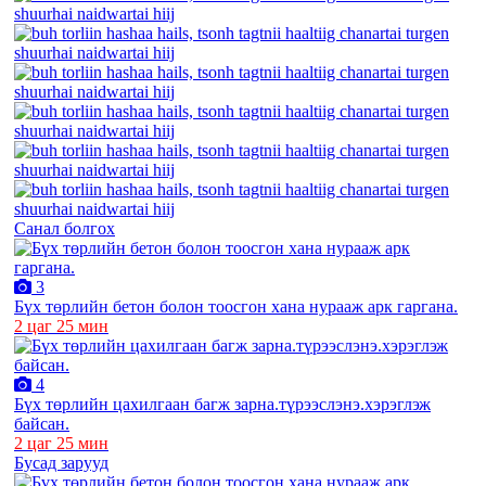
Санал болгох
3
Бүх төрлийн бетон болон тоосгон хана нурааж арк гаргана.
2 цаг 25 мин
4
Бүх төрлийн цахилгаан багж зарна.түрээслэнэ.хэрэглэж
байсан.
2 цаг 25 мин
Бусад зарууд