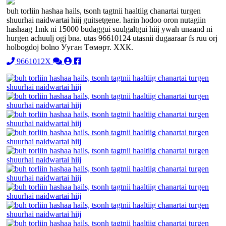
buh torliin hashaa hails, tsonh tagtnii haaltiig chanartai turgen
shuurhai naidwartai hiij guitsetgene. harin hodoo oron nutagiin
hashaag 1mk ni 15000 budaggui suulgaltgui hiij ywah unaand ni
hurgen achuulj ogj bna. utas 96610124 utasnii dugaaraar fs ruu orj
holbogdoj bolno Ууган Төмөрт. ХХК.
9661012X