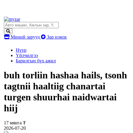
Миний зарууд
Зар нэмэх
Нүүр
Үйлчилгээ
Барилгын бүх ажил
buh torliin hashaa hails, tsonh
tagtnii haaltiig chanartai
turgen shuurhai naidwartai
hiij
17 мянга ₮
2026-07-20