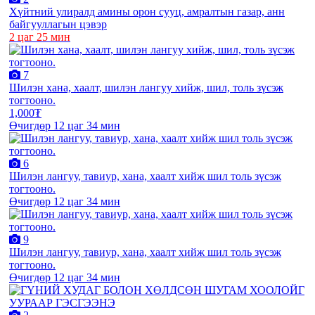
Хүйтний улиралд амины орон сууц, амралтын газар, анн
байгууллагын цэвэр
2 цаг 25 мин
7
Шилэн хана, хаалт, шилэн лангуу хийж, шил, толь зүсэж
тогтооно.
1,000₮
Өчигдөр 12 цаг 34 мин
6
Шилэн лангуу, тавиур, хана, хаалт хийж шил толь зүсэж
тогтооно.
Өчигдөр 12 цаг 34 мин
9
Шилэн лангуу, тавиур, хана, хаалт хийж шил толь зүсэж
тогтооно.
Өчигдөр 12 цаг 34 мин