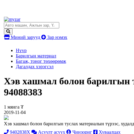
Миний зарууд
Зар нэмэх
Нүүр
Барилгын материал
Багаж, тоног төхөөрөмж
Дагалдах хэрэгсэл
Хэв хашмал болон барилгын т
94088383
1 мянга ₮
2019-11-04
Хэв хашмал болон барилгын туслах материалын түрээс, худалд
9402838X
Асуулт асуух
Чинзориг
Хуваалцах