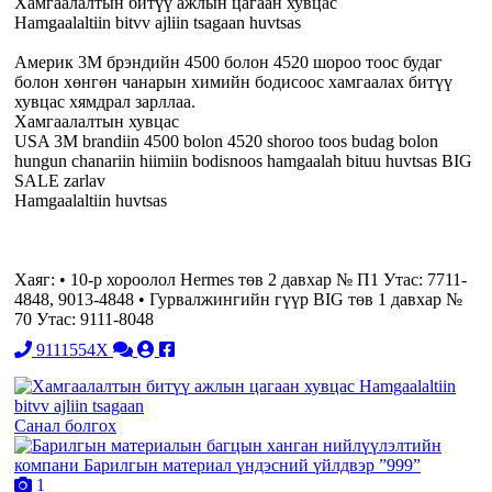
Хамгаалалтын битүү ажлын цагаан хувцас
Hamgaalaltiin bitvv ajliin tsagaan huvtsas
Америк 3М брэндийн 4500 болон 4520 шороо тоос будаг
болон хөнгөн чанарын химийн бодисоос хамгаалах битүү
хувцас хямдрал зарллаа.
Хамгаалалтын хувцас
USA 3M brandiin 4500 bolon 4520 shoroo toos budag bolon
hungun chanariin hiimiin bodisnoos hamgaalah bituu huvtsas BIG
SALE zarlav
Hamgaalaltiin huvtsas
Хаяг: • 10-р хороолол Hermes төв 2 давхар № П1 Утас: 7711-
4848, 9013-4848 • Гурвалжингийн гүүр BIG төв 1 давхар №
70 Утас: 9111-8048
9111554X
Санал болгох
1