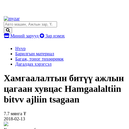
Миний зарууд
Зар нэмэх
Нүүр
Барилгын материал
Багаж, тоног төхөөрөмж
Дагалдах хэрэгсэл
Хамгаалалтын битүү ажлын
цагаан хувцас Hamgaalaltiin
bitvv ajliin tsagaan
7.7 мянга ₮
2018-02-13