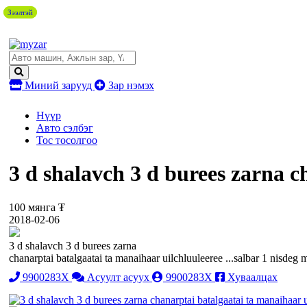
Зээлтэй
Зээлтэй
Миний зарууд
Зар нэмэх
Нүүр
Авто сэлбэг
Тос тосолгоо
3 d shalavch 3 d burees zarna c
100 мянга ₮
2018-02-06
3 d shalavch 3 d burees zarna
chanarptai batalgaatai ta manaihaar uilchluuleeree ...salbar 1 nisdeg 
9900283X
Асуулт асуух
9900283X
Хуваалцах