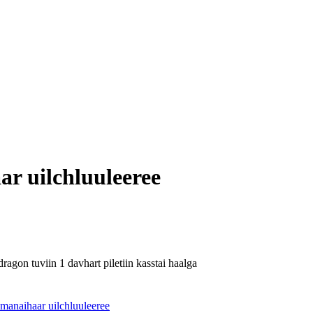
ar uilchluuleeree
ragon tuviin 1 davhart piletiin kasstai haalga