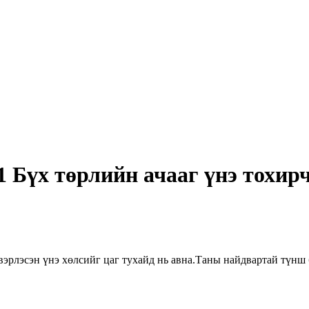
үх төрлийн ачааг үнэ тохирч
вэрлэсэн үнэ хөлсийг цаг тухайд нь авна.Таны найдвартай түнш 