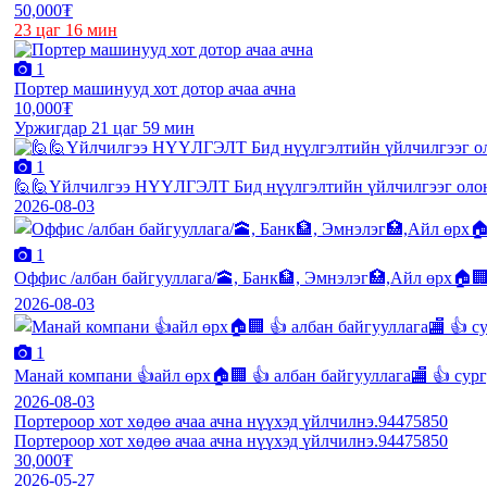
50,000₮
23 цаг 16 мин
1
Портер машинууд хот дотор ачаа ачна
10,000₮
Уржигдар 21 цаг 59 мин
1
🙋🙋Үйлчилгээ НҮҮЛГЭЛТ Бид нүүлгэлтийн үйлчилгээг олон
2026-08-03
1
Оффис /албан байгууллага/🕋, Банк🏦, Эмнэлэг🏥,Айл өрх🏠🏢
2026-08-03
1
Манай компани 👍айл өрх🏠🏢 👍 албан байгууллага🏬 👍 сург
2026-08-03
Портероор хот хөдөө ачаа ачна нүүхэд үйлчилнэ.94475850
Портероор хот хөдөө ачаа ачна нүүхэд үйлчилнэ.94475850
30,000₮
2026-05-27