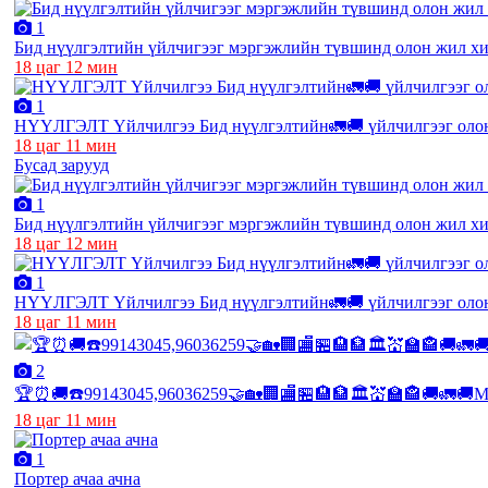
1
Бид нүүлгэлтийн үйлчигээг мэргэжлийн түвшинд олон жил хий
18 цаг 12 мин
1
НҮҮЛГЭЛТ Үйлчилгээ Бид нүүлгэлтийн🚛🚚 үйлчилгээг олон 
18 цаг 11 мин
Бусад зарууд
1
Бид нүүлгэлтийн үйлчигээг мэргэжлийн түвшинд олон жил хий
18 цаг 12 мин
1
НҮҮЛГЭЛТ Үйлчилгээ Бид нүүлгэлтийн🚛🚚 үйлчилгээг олон 
18 цаг 11 мин
2
🏆⏰🚚☎️99143045,96036259🤝🏡🏢🏬🏪🏨🏦🏛💒🏫🏤🚚🚛🚚Мэр
18 цаг 11 мин
1
Портер ачаа ачна