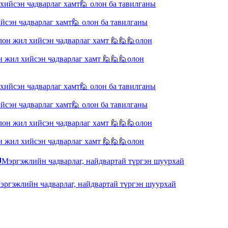
сэн чадварлаг хамт🙋 олон ба тавилганы
жил хийсэн чадварлаг хамт 🙋🙋🙋олон
сэн чадварлаг хамт🙋 олон ба тавилганы
жил хийсэн чадварлаг хамт 🙋🙋🙋олон
гэжлийн чадварлаг, найдвартай түргэн шуурхай