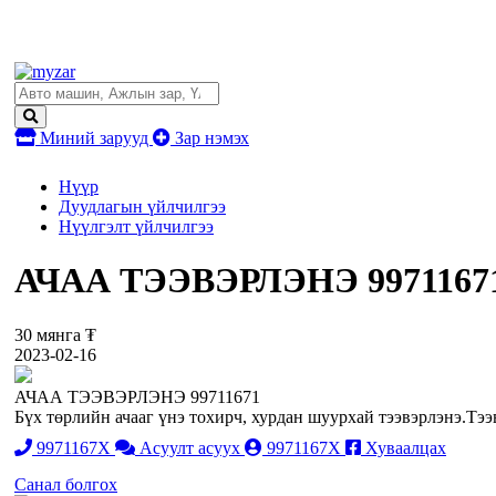
Миний зарууд
Зар нэмэх
Нүүр
Дуудлагын үйлчилгээ
Нүүлгэлт үйлчилгээ
АЧАА ТЭЭВЭРЛЭНЭ 99711671 Б
30 мянга ₮
2023-02-16
АЧАА ТЭЭВЭРЛЭНЭ 99711671
Бүх төрлийн ачааг үнэ тохирч, хурдан шуурхай тээвэрлэнэ.Тээ
9971167X
Асуулт асуух
9971167X
Хуваалцах
Санал болгох