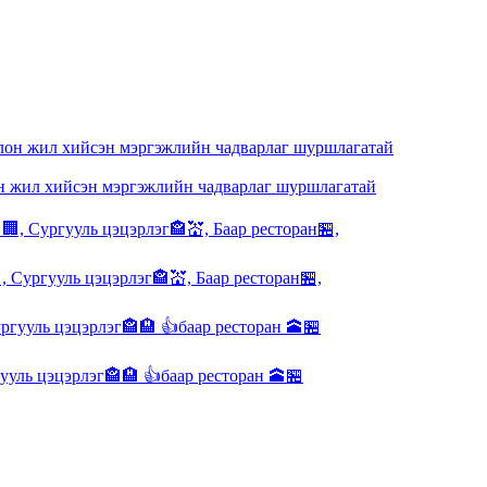
 жил хийсэн мэргэжлийн чадварлаг шуршлагатай
, Сургууль цэцэрлэг🏤💒, Баар ресторан🏪,
ууль цэцэрлэг🏤🏨 👍баар ресторан 🕋🏪