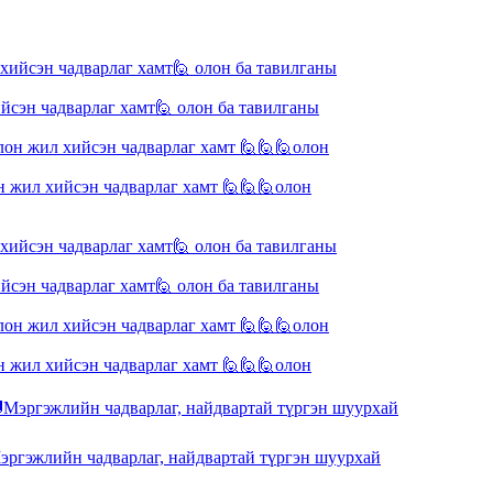
сэн чадварлаг хамт🙋 олон ба тавилганы
жил хийсэн чадварлаг хамт 🙋🙋🙋олон
сэн чадварлаг хамт🙋 олон ба тавилганы
жил хийсэн чадварлаг хамт 🙋🙋🙋олон
гэжлийн чадварлаг, найдвартай түргэн шуурхай