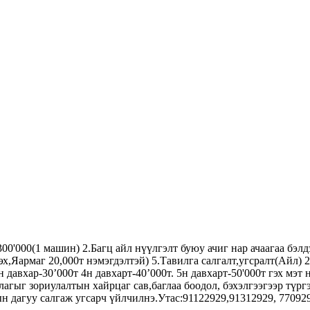
300'000(1 машин) 2.Багц айл нүүлгэлт буюу ачиг нар ачаагаа бэл
сэх,Яармаг 20,000т нэмэгдэлтэй) 5.Тавилга салгалт,угсралт(Айл
н давхар-30’000т 4н давхарт-40’000т. 5н давхарт-50'000т гэх мэт
лагыг зориулалтын хайрцаг сав,баглаа боодол, бэхэлгээгээр түр
 дагуу салгаж угсарч үйлчилнэ.Утас:91122929,91312929, 77092