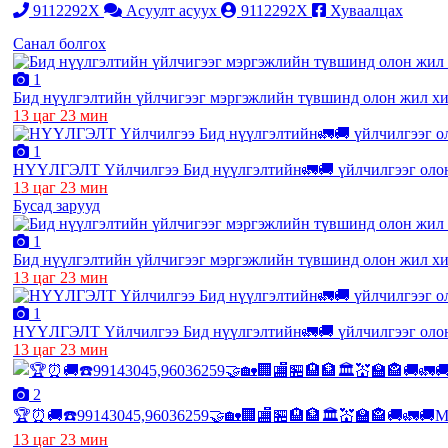
9112292X
Асуулт асуух
9112292X
Хуваалцах
Санал болгох
1
Бид нүүлгэлтийн үйлчигээг мэргэжлийн түвшинд олон жил хий
13 цаг 23 мин
1
НҮҮЛГЭЛТ Үйлчилгээ Бид нүүлгэлтийн🚛🚚 үйлчилгээг олон 
13 цаг 23 мин
Бусад зарууд
1
Бид нүүлгэлтийн үйлчигээг мэргэжлийн түвшинд олон жил хий
13 цаг 23 мин
1
НҮҮЛГЭЛТ Үйлчилгээ Бид нүүлгэлтийн🚛🚚 үйлчилгээг олон 
13 цаг 23 мин
2
🏆⏰🚚☎️99143045,96036259🤝🏡🏢🏬🏪🏨🏦🏛💒🏫🏤🚚🚛🚚Мэр
13 цаг 23 мин