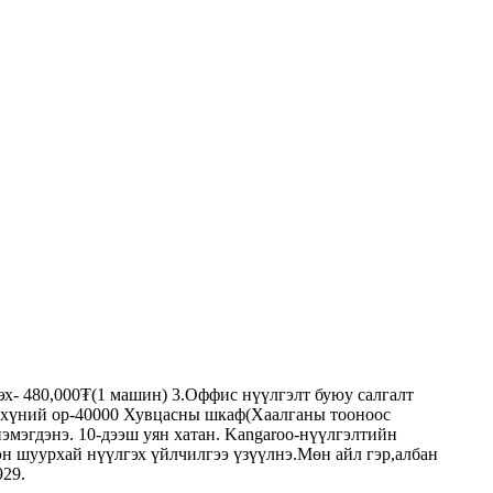
дэх- 480,000₮(1 машин) 3.Оффис нүүлгэлт буюу салгалт
) 2хүний ор-40000 Хувцасны шкаф(Хаалганы тооноос
 нэмэгдэнэ. 10-дээш уян хатан. Kangaroo-нүүлгэлтийн
гэн шуурхай нүүлгэх үйлчилгээ үзүүлнэ.Мөн айл гэр,албан
929.