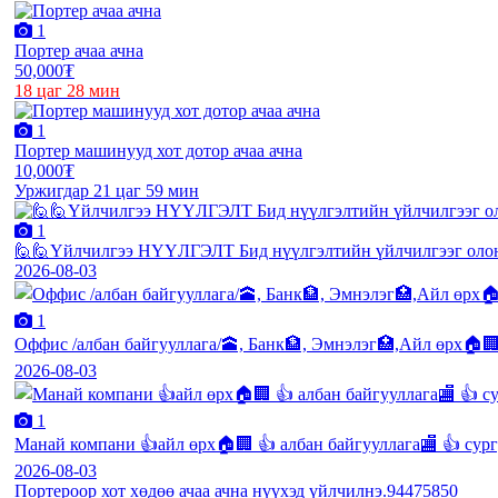
1
Портер ачаа ачна
50,000₮
18 цаг 28 мин
1
Портер машинууд хот дотор ачаа ачна
10,000₮
Уржигдар 21 цаг 59 мин
1
🙋🙋Үйлчилгээ НҮҮЛГЭЛТ Бид нүүлгэлтийн үйлчилгээг олон
2026-08-03
1
Оффис /албан байгууллага/🕋, Банк🏦, Эмнэлэг🏥,Айл өрх🏠🏢
2026-08-03
1
Манай компани 👍айл өрх🏠🏢 👍 албан байгууллага🏬 👍 сург
2026-08-03
Портероор хот хөдөө ачаа ачна нүүхэд үйлчилнэ.94475850