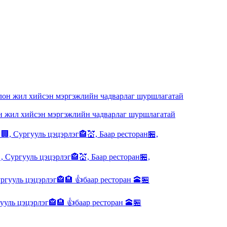
 жил хийсэн мэргэжлийн чадварлаг шуршлагатай
, Сургууль цэцэрлэг🏤💒, Баар ресторан🏪,
ууль цэцэрлэг🏤🏨 👍баар ресторан 🕋🏪