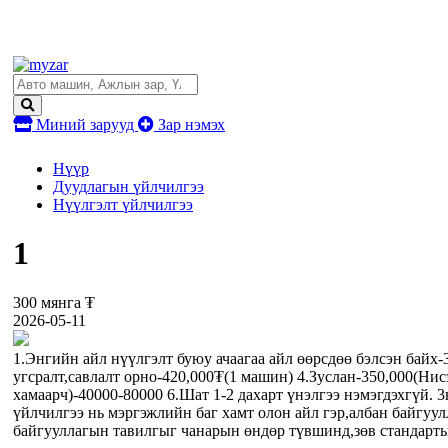
Миний зарууд
Зар нэмэх
Нүүр
Дуудлагын үйлчилгээ
Нүүлгэлт үйлчилгээ
1
300 мянга ₮
2026-05-11
1.Энгийн айл нүүлгэлт буюу ачаагаа айл өөрсдөө бэлсэн байх-
угсралт,савлалт орно-420,000₮(1 машин) 4.Зуслан-350,000(Ни
хамаарч)-40000-80000 6.Шат 1-2 дахарт үнэлгээ нэмэгдэхгүй. 3
үйлчилгээ нь мэргэжлийн баг хамт олон айл гэр,албан байгуул
байгууллагын тавилгыг чанарын өндөр түвшинд,зөв стандартын