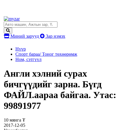
Миний зарууд
Зар нэмэх
Нүүр
Спорт бараа/ Тоног төхөөрөмж
Ном, сэтгүүл
Англи хэлний сурах
бичгүүдийг зарна. Бүгд
ФАЙЛ.аараа байгаа. Утас:
99891977
10 мянга ₮
2017-12-05