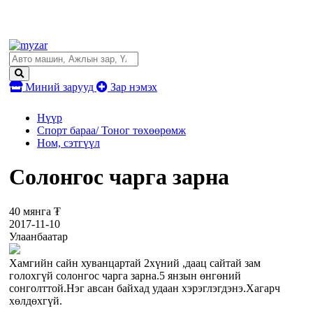
Миний зарууд
Зар нэмэх
Нүүр
Спорт бараа/ Тоног төхөөрөмж
Ном, сэтгүүл
Солонгос чарга зарна
40 мянга ₮
2017-11-10
Улаанбаатар
Хамгийн сайн хуванцартай 2хүний ,даац сайтай зам
голохгүй солонгос чарга зарна.5 янзын өнгөний
сонголттой.Нэг авсан байхад удаан хэрэглэгдэнэ.Хагарч
хөлдөхгүй.