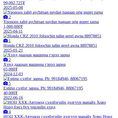
99,092,725₮
2025-05-08
2
Yponoos zahij avchirsan suvdan tsagaan orig guper zarna
1,000,000₮
2025-04-11
1
Honda CRZ 2010 Joloochin taliin gerel awna 88978851
2025-01-21
2
Хүнд даацын машины гэрэл зарна
65,000₮
2024-12-03
5
Estimo сэлбэг зарна. Ph: 99184946, 88067195
40,000₮
2022-06-16
4
НОЦ ХХК-Автомэд сэллбэгийн дэлгүүр манайх Хово Норд