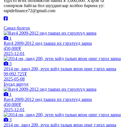
хүртэл өгөх боломжтой байна $ 5,000,000. Хэрэв та
сонирхож байгаа бол шуудангаар холбоо барина уу:
rapidefinance72@gmail.com
Санал болгох
1
Rav4 2009-2012 онд таарах их гэрэлүүд зарна
450,000₮
2025-12-01
3
2014 он, ланд 200, зүүн хойд талын япон ориг гэрэл зарна
99,092,725₮
2025-05-08
Бусад зарууд
1
Rav4 2009-2012 онд таарах их гэрэлүүд зарна
450,000₮
2025-12-01
3
2014 он, ланд 200, зүүн хойд талын япон ориг гэрэл зарна