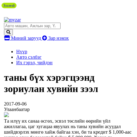
Зээлтэй
Миний зарууд
Зар нэмэх
Нүүр
Авто сэлбэг
Их гэрэл, чийдэн
таны бүх хэрэгцээнд
зориулан хувийн зээл
2017-09-06
Улаанбаатар
Та илүү их санаа өсгөх, эсвэл төслийн өөрийн үйл
ажиллагаа, цаг хугацаа явуулах нь таны хувийн асуудал
шийдвэрлэх мөнгө хайж байгаа хэн, би та кредит $ 1,000-аас