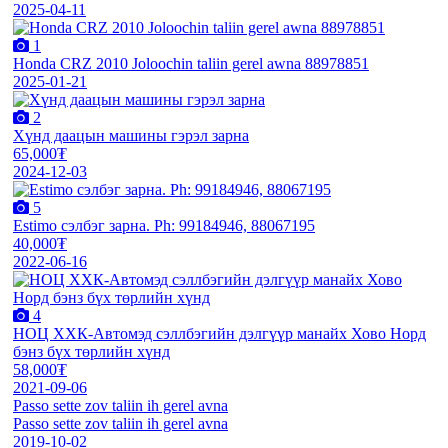
2025-04-11
1
Honda CRZ 2010 Joloochin taliin gerel awna 88978851
2025-01-21
2
Хүнд даацын машины гэрэл зарна
65,000₮
2024-12-03
5
Estimo сэлбэг зарна. Ph: 99184946, 88067195
40,000₮
2022-06-16
4
НОЦ ХХК-Автомэд сэллбэгийн дэлгүүр манайх Хово Норд
бэнз бүх төрлийн хүнд
58,000₮
2021-09-06
Passo sette zov taliin ih gerel avna
Passo sette zov taliin ih gerel avna
2019-10-02