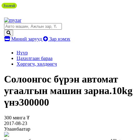
Зээлтэй
Миний зарууд
Зар нэмэх
Нүүр
Цахилгаан бараа
Хөргөгч, хөлдөөгч
Солоонгос бүрэн автомат
угаалгын машин зарна.10kg
үнэ300000
300 мянга ₮
2017-08-23
Улаанбаатар