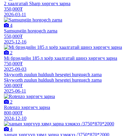
2 хаалгатай Sharp хөргөгч зарна
350,000₮
2026-03-11
4
Samsungiin horgogch zarna
550,000₮
2025-12-16
2
Mi брэндийн 185 л хоёр хаалгатай шинэ хөргөгч зарна
750,000₮
2025-09-03
Skyworth zuulun hulduuh hesegtei hurgugch zarna
Skyworth zuulun hulduuh hesegtei hurgugch zarna
500,000₮
2025-06-11
2
Rotenzo хөргөгч зарна
800,000₮
2024-12-10
4
ханын хөргүүр хямд зарна хэмжээ /3750*870*2000