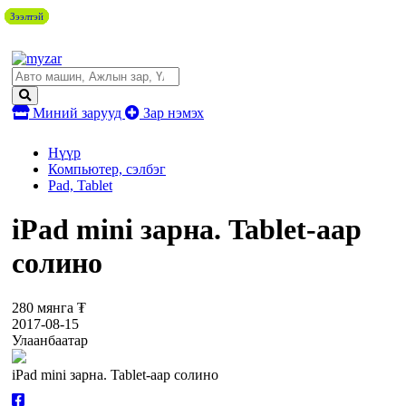
Зээлтэй
Зээлтэй
Зээлтэй
Зээлтэй
Зээлтэй
Миний зарууд
Зар нэмэх
Нүүр
Компьютер, сэлбэг
Pad, Tablet
iPad mini зарна. Tablet-аар
солино
280 мянга ₮
2017-08-15
Улаанбаатар
iPad mini зарна. Tablet-аар солино