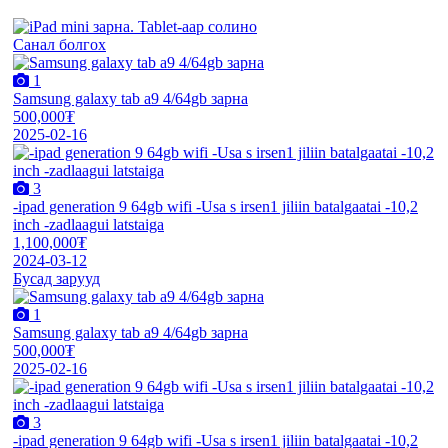
Санал болгох
1
Samsung galaxy tab a9 4/64gb зарна
500,000₮
2025-02-16
3
-ipad generation 9 64gb wifi -Usa s irsen1 jiliin batalgaatai -10,2
inch -zadlaagui latstaiga
1,100,000₮
2024-03-12
Бусад зарууд
1
Samsung galaxy tab a9 4/64gb зарна
500,000₮
2025-02-16
3
-ipad generation 9 64gb wifi -Usa s irsen1 jiliin batalgaatai -10,2