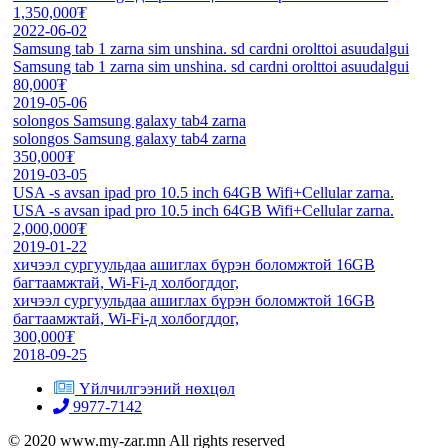
1,350,000₮
2022-06-02
Samsung tab 1 zarna sim unshina. sd cardni orolttoi asuudalgui
Samsung tab 1 zarna sim unshina. sd cardni orolttoi asuudalgui
80,000₮
2019-05-06
solongos Samsung galaxy tab4 zarna
solongos Samsung galaxy tab4 zarna
350,000₮
2019-03-05
USA -s avsan ipad pro 10.5 inch 64GB Wifi+Cellular zarna.
USA -s avsan ipad pro 10.5 inch 64GB Wifi+Cellular zarna.
2,000,000₮
2019-01-22
хичээл сургуульдаа ашиглах бүрэн боломжтой 16GB
багтаамжтай, Wi-Fi-д холбогддог,
хичээл сургуульдаа ашиглах бүрэн боломжтой 16GB
багтаамжтай, Wi-Fi-д холбогддог,
300,000₮
2018-09-25
Үйлчилгээний нөхцөл
9977-7142
© 2020 www.my-zar.mn All rights reserved