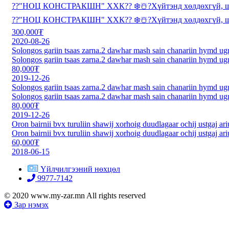
??"НОЦ КОНСТРАКШН" ХХК?? ❄️☃️?Хүйтэнд хөлдөхгүй, шид
??"НОЦ КОНСТРАКШН" ХХК?? ❄️☃️?Хүйтэнд хөлдөхгүй, шид
300,000₮
2020-08-26
Solongos gariin tsaas zarna.2 dawhar mash sain chanariin hymd ug
Solongos gariin tsaas zarna.2 dawhar mash sain chanariin hymd ug
80,000₮
2019-12-26
Solongos gariin tsaas zarna.2 dawhar mash sain chanariin hymd ug
Solongos gariin tsaas zarna.2 dawhar mash sain chanariin hymd ug
80,000₮
2019-12-26
Oron bairnii bvx turuliin shawij xorhoig duudlagaar ochij ustgaj ariu
Oron bairnii bvx turuliin shawij xorhoig duudlagaar ochij ustgaj ariu
60,000₮
2018-06-15
Үйлчилгээний нөхцөл
9977-7142
© 2020 www.my-zar.mn All rights reserved
Зар нэмэх