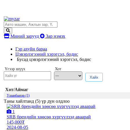
Миний зарууд
Зар нэмэх
Гэр ахуйн бараа
Цэвэрлэгээний хэрэгсэл, бодис
Бусад цэвэрлэгээний хэрэгсэл, бодис
Үгээр шүүх
Хот
Хайх
Хот/Аймаг
Улаанбаатар (1)
Таны хайлтанд (
5
) үр дүн олдлоо
1
SRB брендийн хөөсөө хүргүүлээд аваарай
145,000₮
2024-08-05