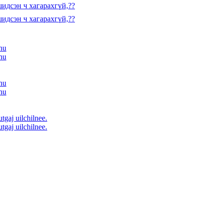
сэн ч хагарахгүй,??
сэн ч хагарахгүй,??
nu
nu
nu
nu
tgaj uilchilnee.
tgaj uilchilnee.