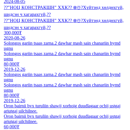
2024-08-05
??"НОЦ КОНСТРАКШН" ХХК?? ❄️☃️?Хүйтэнд хөлдөхгүй,
шидсэн ч хагарахгүй,??
??"НОЦ КОНСТРАКШН" ХХК?? ❄️☃️?Хүйтэнд хөлдөхгүй,
шидсэн ч хагарахгүй,??
300,000₮
2020-08-26
Solongos gariin tsaas zarna.2 dawhar mash sain chanariin hymd
ugnu
Solongos gariin tsaas zarna.2 dawhar mash sain chanariin hymd
ugnu
80,000₮
2019-12-26
Solongos gariin tsaas zarna.2 dawhar mash sain chanariin hymd
ugnu
Solongos gariin tsaas zarna.2 dawhar mash sain chanariin hymd
ugnu
80,000₮
2019-12-26
Oron bairnii bvx turuliin shawij xorhoig duudlagaar ochij ustgaj
ariutgaj uilchilnee.
Oron bairnii bvx turuliin shawij xorhoig duudlagaar ochij ustgaj
ariutgaj uilchilnee.
60,000₮