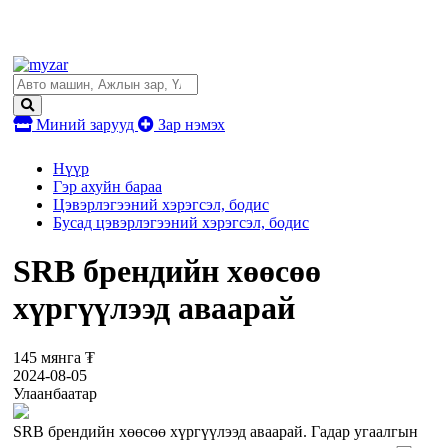
Миний зарууд
Зар нэмэх
Нүүр
Гэр ахуйн бараа
Цэвэрлэгээний хэрэгсэл, бодис
Бусад цэвэрлэгээний хэрэгсэл, бодис
SRB брендийн хөөсөө
хүргүүлээд аваарай
145 мянга ₮
2024-08-05
Улаанбаатар
SRB брендийн хөөсөө хүргүүлээд аваарай. Гадар угаалгын