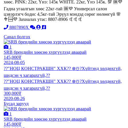
хөөс. PINK: 22кг, Үнэ: 145к WHITE. 22кг, Үнэ 145к. 💯 🆒💜
Гадна угаалгын хөөс 22кг-тай 🆒💜 Универсал салон
цэвэрлэгч бодис 4,5кг-тай Эрүүл мэндэд сөрөг нөлөөгүй 🌸
🥦🆒💜 Захиалах утас: 8807-8906 🤙🤙🤙
8807890X
Санал болгох
1
SRB брендийн хөөсөө хүргүүлээд аваарай
145,000₮
2024-08-05
??"НОЦ КОНСТРАКШН" ХХК?? ❄️☃️?Хүйтэнд хөлдөхгүй,
шидсэн ч хагарахгүй,??
??"НОЦ КОНСТРАКШН" ХХК?? ❄️☃️?Хүйтэнд хөлдөхгүй,
шидсэн ч хагарахгүй,??
300,000₮
2020-08-26
Бусад зарууд
1
SRB брендийн хөөсөө хүргүүлээд аваарай
145,000₮