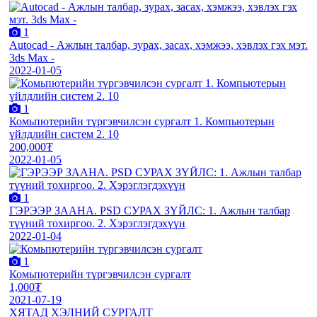
1
Autocad - Ажлын талбар, зурах, засах, хэмжээ, хэвлэх гэх мэт.
3ds Max -
2022-01-05
1
Комьпютерийн түргэвчилсэн сургалт 1. Компьютерын
үйлдлийн систем 2. 10
200,000₮
2022-01-05
1
ГЭРЭЭР ЗААНА. PSD СУРАХ ЗҮЙЛС: 1. Ажлын талбар
түүний тохиргоо. 2. Хэрэглэгдэхүүн
2022-01-04
1
Комьпютерийн түргэвчилсэн сургалт
1,000₮
2021-07-19
ХЯТАД ХЭЛНИЙ СУРГАЛТ