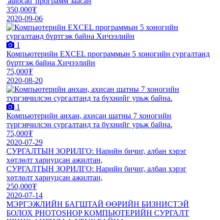
'autocad' программ заасан
350,000₮
2020-09-06
1
Компьютерийн EXCEL программын 5 хоногийн сургалтанд
бүртгэж байна Хичээлийн
75,000₮
2020-08-20
1
Компьютерийн анхан, ахисан шатны 7 хоногийн
түргэвчилсэн сургалтанд та бүхнийг урьж байна.
75,000₮
2020-07-29
СУРГАЛТЫН ЗОРИЛГО: Нарийн бичиг, албан хэрэг
хөтлөлт хариуцсан ажилтан,
СУРГАЛТЫН ЗОРИЛГО: Нарийн бичиг, албан хэрэг
хөтлөлт хариуцсан ажилтан,
250,000₮
2020-07-14
МЭРГЭЖЛИЙН БАГШТАЙ ӨӨРИЙН БИЗНИСТЭЙ
БОЛОХ PHOTOSHOP КОМПЬЮТЕРИЙН СУРГАЛТ