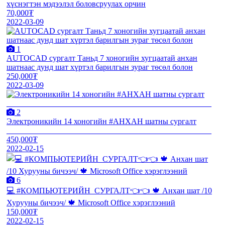
хүснэгтэн мэдээлэл боловсруулах орчин
70,000₮
2022-03-09
1
AUTOCAD сургалт Таньд 7 хоногийн хугцаатай анхан
шатнаас дунд шат хүртэл барилгын зураг төсөл болон
250,000₮
2022-03-09
2
Электрoникийн 14 хоногийн #АНХАН шатны сургалт
___________________________________________________
450,000₮
2022-02-15
6
💻 #КОМПЬЮТЕРИЙН_СУРГАЛТ👈👈 🍁 Анхан шат /10
Хурууны бичээч/ 🍁 Microsoft Office хэрэглээний
150,000₮
2022-02-15