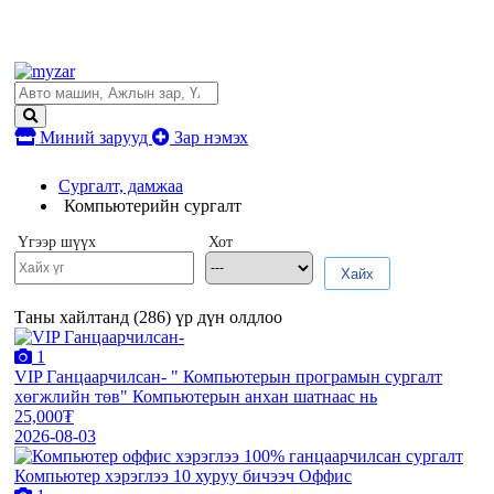
Миний зарууд
Зар нэмэх
Сургалт, дамжаа
Компьютерийн сургалт
Үгээр шүүх
Хот
Хайх
Таны хайлтанд (
286
) үр дүн олдлоо
1
VIP Ганцаарчилсан- " Компьютерын програмын сургалт
хөгжлийн төв" Компьютерын анхан шатнаас нь
25,000₮
2026-08-03