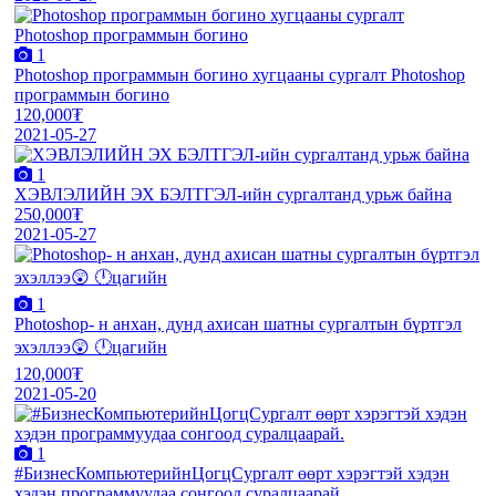
1
Photoshop программын богино хугцааны сургалт Photoshop
программын богино
120,000₮
2021-05-27
1
ХЭВЛЭЛИЙН ЭХ БЭЛТГЭЛ-ийн сургалтанд урьж байна
250,000₮
2021-05-27
1
Photoshop- н анхан, дунд ахисан шатны сургалтын бүртгэл
эхэллээ😲 🕛цагийн
120,000₮
2021-05-20
1
#БизнесКомпьютерийнЦогцСургалт өөрт хэрэгтэй хэдэн
хэдэн программуудаа сонгоод суралцаарай.