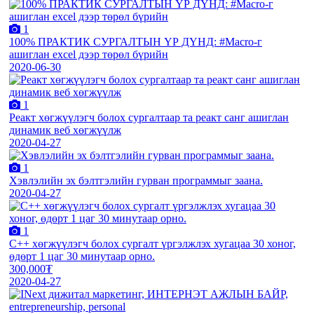
1
100% ПРАКТИК СУРГАЛТЫН ҮР ДҮНД: #Macro-г
ашиглан excel дээр төрөл бүрийн
2020-06-30
1
Реакт хөгжүүлэгч болох сургалтаар та реакт санг ашиглан
динамик веб хөгжүүлж
2020-04-27
1
Хэвлэлийн эх бэлтгэлийн гурван программыг заана.
2020-04-27
1
C++ хөгжүүлэгч болох сургалт үргэлжлэх хугацаа 30 хоног,
өдөрт 1 цаг 30 минутаар орно.
300,000₮
2020-04-27