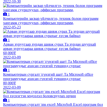
2022-10-30
1
Компьютерийн засвар үйлчилгээ, техник болон программ
хангамж суурилуулах, оффисын программ,
2022-05-23
1
Арван хуруугаар хурдан шивж сурах Та хурдан шуурхай
арван хуруугаараа шивж сурахыг хүсэж байвал
60,000₮
2022-03-09
1
Компьютерын сургалт \гүнзгий шат\ Та Microsoft office
програмуудыг ахисан гүнзгий түвшинд сурхыг
80,000₮
2022-03-09
1
Компьютерын сургалт \ms excel\ MicroSoft Excel програм бол