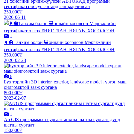
21 хоногийн эрчимжүүлсэн АВТОКАД програмын
сертификаттай сургалтанд ганцаарчилсан
250,000₮
2026-06-11
1
👩‍🏫Танхим болон 💻онлайн хосолсон Мэргэжлийн
сертификат олгох #НЯГТЛАН_НЯРАВ_ХОСОЛСОН
350,000₮
2026-02-23
6
Бүх төрлийн 3D interior, exterior, landscape model түргэн маш
ойлгомжтой зааж сургана
800,000₮
2023-02-07
1
ArcGIS программын сургалт анхны шатны сургалт дунд
шатны сургалт
150,000₮