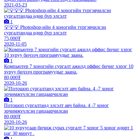
2021-03-23
1
💡💡💡 Photoshop-ийн 4 хоногийн түргэвчилсэн
сургалтандаа өдөр бүр элсэлт
75,000₮
2020-11-05
1
Компьютер 7 хоногийн сургалт ажилд оффис бичиг хэрэг 10
хуруу бичээч програмуудыг заана.
80,000₮
2020-10-26
1
Потошоп сургалтанд элсэлт авч байна. 4 -7 хоног
эрчимжүүлсэн ганцаарчилсан
80,000₮
2020-10-26
1