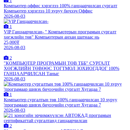
1
Компьютер оффис хэрэглээ 100% ганцаарчилсан сургалт
Компьютер хэрэглээ 10 хуруу бичээч Оффис
2026-08-03
1
VIP Ганцаарчилсан- " Компьютерын програмын сургалт
хөгжлийн төв" Компьютерын анхан шатнаас нь
25,000₮
2026-08-03
2
"КОМПЬЮТЕР ПРОГРАМЫН ТӨВ ТББ" СУРГАЛТ
ХӨГЖЛИЙН ТӨВӨӨС ТОГТМОЛ ЗОХИОГДДОГ 100%
ГАНЦААРЧИЛСАН Таныг
2026-08-03
1
Компьютер сургалтын төв 100% ганцаарчилсан 10 хуруу
'програмаар шивэх бичээчийн сургалт Хугацаа 7
2026-08-03
2