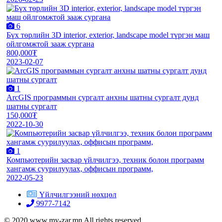
6
Бүх төрлийн 3D interior, exterior, landscape model түргэн маш
ойлгомжтой зааж сургана
800,000₮
2023-02-07
1
ArcGIS программын сургалт анхны шатны сургалт дунд
шатны сургалт
150,000₮
2022-10-30
1
Компьютерийн засвар үйлчилгээ, техник болон программ
хангамж суурилуулах, оффисын программ,
2022-05-23
Үйлчилгээний нөхцөл
9977-7142
© 2020 www.my-zar.mn All rights reserved