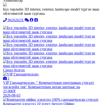
Улаанбаатар
Бүх төрлийн 3D interior, exterior, landscape model түргэн маш
ойлгомжтой зааж сургана.
9626262X
Санал болгох
1
VIP Ганцаарчилсан- " Компьютерын програмын сургалт
хөгжлийн төв" Компьютерын анхан шатнаас нь
25,000₮
2026-08-03