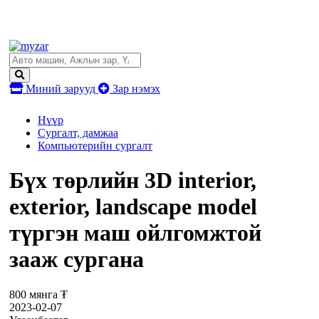
Миний зарууд
Зар нэмэх
Нүүр
Сургалт, дамжаа
Компьютерийн сургалт
Бүх төрлийн 3D interior,
exterior, landscape model
түргэн маш ойлгомжтой
зааж сургана
800 мянга ₮
2023-02-07