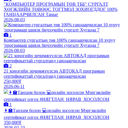
"КОМПЬЮТЕР ПРОГРАМЫН ТӨВ ТББ" СУРГАЛТ
ХӨГЖЛИЙН ТӨВӨӨС ТОГТМОЛ ЗОХИОГДДОГ 100%
ГАНЦААРЧИЛСАН Таныг
2026-08-03
1
Компьютер сургалтын төв 100% ганцаарчилсан 10 хуруу
'програмаар шивэх бичээчийн сургалт Хугацаа 7
2026-08-03
2
21 хоногийн эрчимжүүлсэн АВТОКАД програмын
сертификаттай сургалтанд ганцаарчилсан
250,000₮
2026-06-11
1
👩‍🏫Танхим болон 💻онлайн хосолсон Мэргэжлийн
сертификат олгох #НЯГТЛАН_НЯРАВ_ХОСОЛСОН
350,000₮
2026-02-23