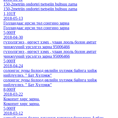
150-2metriin ondortei tsetsgiin bultsuu zarna
150-2metriin ondortei tsetsgiin bultsuu zarna
1,101₮
2018-05-13
Голландаас ирсэн төл сонгино зарна
Голландаас ирсэн төл сонгино зарна
5,000₮
2018-04-30
гүзээлзгэнэ , өргөст хэмх , улаан лооль болон амтат
чинжүүний үрсэлгээ зaрна 95006466
гүзээлзгэнэ , өргөст хэмх , улаан лооль болон амтат
чинжүүний үрсэлгээ зaрна 95006466
5,000₮
2018-04-24
солонгос зуны болоод өвлийн хүлэмж байнга хийж
нийлүүлнэ. " Бат Хүлэмж"
солонгос зуны болоод өвлийн хүлэмж байнга хийж
нийлүүлнэ. " Бат Хүлэмж"
8,000₮
2018-03-22
Кокопит хөрс зарна.
Кокопит хөрс зарна.
5,000₮
2018-03-12
сарнай цэцэг болон дагалдах хэрэгсэл бөөндөнө.Албан