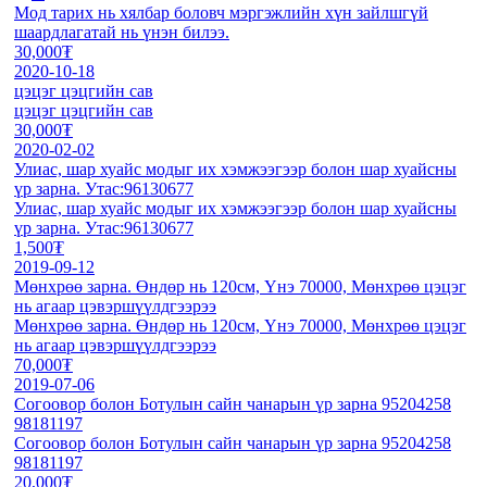
Мод тарих нь хялбар боловч мэргэжлийн хүн зайлшгүй
шаардлагатай нь үнэн билээ.
30,000₮
2020-10-18
цэцэг цэцгийн сав
цэцэг цэцгийн сав
30,000₮
2020-02-02
Улиас, шар хуайс модыг их хэмжээгээр болон шар хуайсны
үр зарна. Утас:96130677
Улиас, шар хуайс модыг их хэмжээгээр болон шар хуайсны
үр зарна. Утас:96130677
1,500₮
2019-09-12
Мөнхрөө зарна. Өндөр нь 120см, Үнэ 70000, Мөнхрөө цэцэг
нь агаар цэвэршүүлдгээрээ
Мөнхрөө зарна. Өндөр нь 120см, Үнэ 70000, Мөнхрөө цэцэг
нь агаар цэвэршүүлдгээрээ
70,000₮
2019-07-06
Согоовор болон Ботулын сайн чанарын үр зарна 95204258
98181197
Согоовор болон Ботулын сайн чанарын үр зарна 95204258
98181197
20,000₮