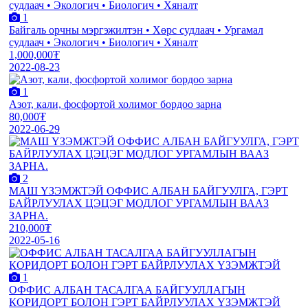
1
Байгаль орчны мэргэжилтэн • Хөрс судлаач • Ургамал
судлаач • Экологич • Биологич • Хяналт
1,000,000₮
2022-08-23
1
Азот, кали, фосфортой холимог бордоо зарна
80,000₮
2022-06-29
2
МАШ ҮЗЭМЖТЭЙ ОФФИС АЛБАН БАЙГУУЛГА, ГЭРТ
БАЙРЛУУЛАХ ЦЭЦЭГ МОДЛОГ УРГАМЛЫН ВААЗ
ЗАРНА.
210,000₮
2022-05-16
1
ОФФИС АЛБАН ТАСАЛГАА БАЙГУУЛЛАГЫН
КОРИДОРТ БОЛОН ГЭРТ БАЙРЛУУЛАХ ҮЗЭМЖТЭЙ