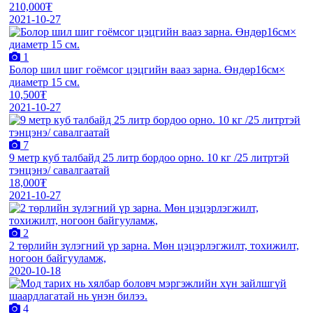
210,000₮
2021-10-27
1
Болор шил шиг гоёмсог цэцгийн вааз зарна. Өндөр16см×
диаметр 15 см.
10,500₮
2021-10-27
7
9 мeтр куб талбайд 25 литр бордоо орно. 10 кг /25 литртэй
тэнцэнэ/ савалгаатай
18,000₮
2021-10-27
2
2 төрлийн зүлэгний үр зарна. Мөн цэцэрлэгжилт, тохижилт,
ногоон байгууламж,
2020-10-18
4