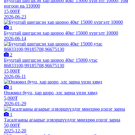
Бууцтай шигшсэн хар шороо 40кг 15000 хүргэлт 10000, том
ногоон нь 110000
15,000₮
2026-06-23
1
Бууцтай шигшсэн хар шороо 40кг 15000 хүргэлт 10000
2026-06-14
2
Бууцтай шигшсэн хар шороо 40кг 15000,утас
86833100,99185708,96675130
15,000₮
2026-06-11
1
Өнжмөл бууц, хар шоро ,элс зарна үнэн хямд
5,000₮
2026-01-29
1
Тасалгааны агаарыг цэвэршүүлдэг мөнхрөө цэцэг зарна
50,000₮
2025-12-20