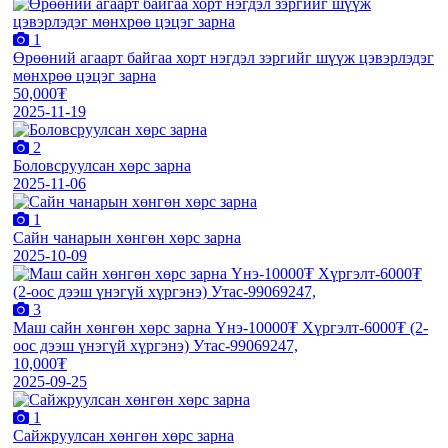
1
Өрөөний агаарт байгаа хорт нэгдэл зэргийг шүүж цэвэрлэдэг
мөнхрөө цэцэг зарна
50,000₮
2025-11-19
2
Боловсруулсан хөрс зарна
2025-11-06
1
Сайн чанарын хөнгөн хөрс зарна
2025-10-09
3
Маш сайн хөнгөн хөрс зарна Үнэ-10000₮ Хүргэлт-6000₮ (2-
оос дээш үнэгүй хүргэнэ) Утас-99069247,
10,000₮
2025-09-25
1
Сайжруулсан хөнгөн хөрс зарна