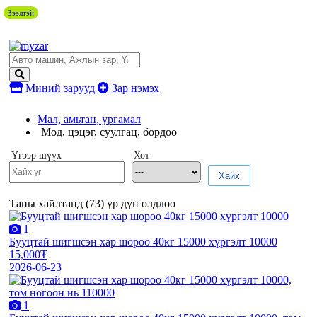
Зээлтэй
Миний зарууд
Зар нэмэх
Мал, амьтан, ургамал
Мод, цэцэг, суулгац, бордоо
Үгээр шүүх
Хот
Хайх
Таны хайлтанд (
73
) үр дүн олдлоо
1
Бууцтай шигшсэн хар шороо 40кг 15000 хүргэлт 10000
15,000₮
2026-06-23
1