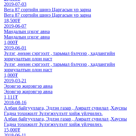
2019-07-03
Вега 87 сортийн шинэ Царгасын үр зарна
Вега 87 сортийн шинэ Царгасын үр зарна
18,500₮
2019-06-07
Мандалын цэцэг авна
Мандалын цэцэг авна
1,000₮
2019-06-01
Зүлэг ,нөхөн сэргээлт , тарьмал бэлчээр , хадлангийн
зориулалтын олон наст
Зүлэг ,нөхөн сэргээлт , тарьмал бэлчээр , хадлангийн
зориулалтын олон наст
1,000₮
2019-03-21
Эрэвгэр жирэвгэр авна
Эрэвгэр жирэвгэр авна
1,111₮
2018-08-16
Албан байгууллага, Эдлэн газар , Амралт сувилал ,Хаусны
Гадна тохижилт Зүлэгжүүлэлт хийж үйлчилнэ.
Албан байгууллага, Эдлэн газар , Амралт сувилал ,Хаусны
Гадна тохижилт Зүлэгжүүлэлт хийж үйлчилнэ.
15,000₮
2018-06-11