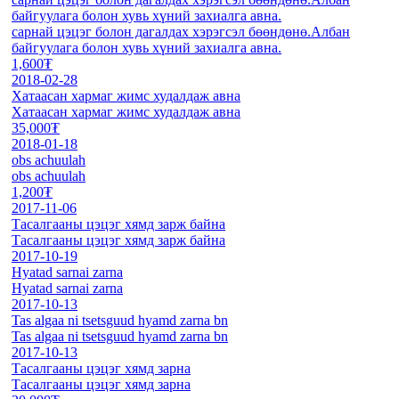
байгуулага болон хувь хүний захиалга авна.
сарнай цэцэг болон дагалдах хэрэгсэл бөөндөнө.Албан
байгуулага болон хувь хүний захиалга авна.
1,600₮
2018-02-28
Хатаасан хармаг жимс худалдаж авна
Хатаасан хармаг жимс худалдаж авна
35,000₮
2018-01-18
obs achuulah
obs achuulah
1,200₮
2017-11-06
Тасалгааны цэцэг хямд зарж байна
Тасалгааны цэцэг хямд зарж байна
2017-10-19
Hyatad sarnai zarna
Hyatad sarnai zarna
2017-10-13
Tas algaa ni tsetsguud hyamd zarna bn
Tas algaa ni tsetsguud hyamd zarna bn
2017-10-13
Тасалгааны цэцэг хямд зарна
Тасалгааны цэцэг хямд зарна