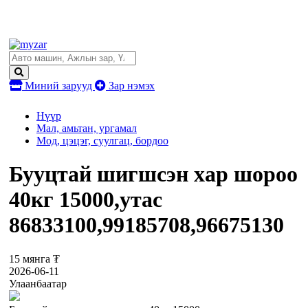
Миний зарууд
Зар нэмэх
Нүүр
Мал, амьтан, ургамал
Мод, цэцэг, суулгац, бордоо
Бууцтай шигшсэн хар шороо
40кг 15000,утас
86833100,99185708,96675130
15 мянга ₮
2026-06-11
Улаанбаатар