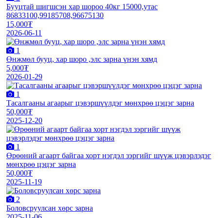
Бууцтай шигшсэн хар шороо 40кг 15000,утас
86833100,99185708,96675130
15,000₮
2026-06-11
1
Өнжмөл бууц, хар шоро ,элс зарна үнэн хямд
5,000₮
2026-01-29
1
Тасалгааны агаарыг цэвэршүүлдэг мөнхрөө цэцэг зарна
50,000₮
2025-12-20
1
Өрөөний агаарт байгаа хорт нэгдэл зэргийг шүүж цэвэрлэдэг
мөнхрөө цэцэг зарна
50,000₮
2025-11-19
2
Боловсруулсан хөрс зарна
2025-11-06