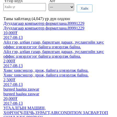
Үгээр шүүх
Хот
Хайх
Таны хайлтанд (
4,047
) үр дүн олдлоо
Дуудлагаар компьютер форматлана.89991229
Дуудлагаар компьютер форматлана.89991229
10,000₮
2017-08-13
Айл гэр, албан газар, барилгын дараах, зуслангийн хаус
оффис цэвэрлэгээг байнга цэвэрлэж байна.
Айл гэр, албан газар, барилгын дараах, зуслангийн хаус
оффис цэвэрлэгээг байнга цэвэрлэж байна.
2,000₮
2017-08-13
Хивс хивсэнцэр, дрож, байнга цэвэрлэж байна.
Хивс хивсэнцэр, дрож, байнга цэвэрлэж байна.
2,500₮
2017-08-13
burged haalga zaswar
burged haalga zaswar
20,000₮
2017-08-13
УГААЛГЫН МАШИН,
ХӨРГӨГЧ,ПЕЧЬ,ЗУРАГТ,AIRCONDITION ЗАСВАР.ТОП