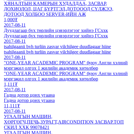
ХЯНАЛТЫН КАМЕРЫН ХУДАЛДАА, ЗАСВАР,
ДОХИОЛОЛ, ЦАГ БҮРТГЭЛ,ДОТОООД СҮЛЖЭЭ,
ДОТООД ХОЛБОО SERVER-ИЙН АЖ
1,000₮
2017-08-11
Дуудлагаар бүх төрлийн цэвэрлэгээг хийнэ ГСххк
Дуудлагаар бүх төрлийн цэвэрлэгээг хийнэ ГСххк
2017-08-11
tsahilgaanii bvh turliin zasvar vilchilgee duudlagaar hiine
tsahilgaanii bvh turliin zasvar vilchilgee duudlagaar hiine
2017-08-11
"ONE-YEAR ACADEMIC PROGRAM" буюу Англи хэлний
мэргэжил олгох 1 жилийн академик хөтөлбөр
"ONE-YEAR ACADEMIC PROGRAM" буюу Англи хэлний
мэргэжил олгох 1 жилийн академик хөтөлбөр
1,111₮
2017-08-11
Гадна дотор цонх угаана
Гадна дотор цонх угаана
11,111₮
2017-08-11
УГААЛГЫН МАШИН,
ХӨРГӨГЧ,ПЕЧЬ,ЗУРАГТ,AIRCONDITION ЗАСВАР.ТОП
СКИЛ ХХК 99078421
УГААЛГЫН МАШИН,