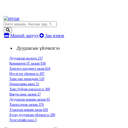
Миний зарууд
Зар нэмэх
Дуудлагын үйлчилгээ
Дуудлагын жолооч
237
Компьютер IT засвар
936
Хөргөгч хөлдөөгч засна
624
Нүүлгэлт үйлчилгээ
307
Хана тааз өрөмдөнө
120
Цахилгааны ажил
52
Хивс буйдан цэвэрлэгээ
369
Вакум цонх засвар
27
Дуудлагын машин засвар
65
Хаалга цоож засвар
376
Угаалгын машин засна
626
Бусад дуудлагын үйлчилгээ
289
Хүргэлтийн хоол
5