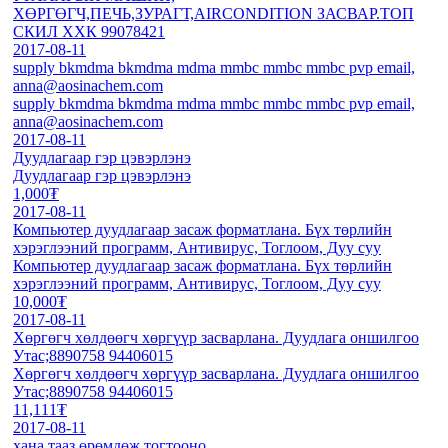
ХӨРГӨГЧ,ПЕЧЬ,ЗУРАГТ,AIRCONDITION ЗАСВАР.ТОП
СКИЛ ХХК 99078421
2017-08-11
supply bkmdma bkmdma mdma mmbc mmbc mmbc pvp email,
anna@aosinachem.com
supply bkmdma bkmdma mdma mmbc mmbc mmbc pvp email,
anna@aosinachem.com
2017-08-11
Дуудлагаар гэр цэвэрлэнэ
Дуудлагаар гэр цэвэрлэнэ
1,000₮
2017-08-11
Компьютер дуудлагаар засаж форматлана. Бүх төрлийн
хэрэглээний программ, Антивирус, Тоглоом, Дуу суу
Компьютер дуудлагаар засаж форматлана. Бүх төрлийн
хэрэглээний программ, Антивирус, Тоглоом, Дуу суу
10,000₮
2017-08-11
Xөргөгч хөлдөөгч xөргүүр засварлана. Дуудлага оншилгоо
Утас;8890758 94406015
Xөргөгч хөлдөөгч xөргүүр засварлана. Дуудлага оншилгоо
Утас;8890758 94406015
11,111₮
2017-08-11
хана тааз өрөмдөж тогтооно