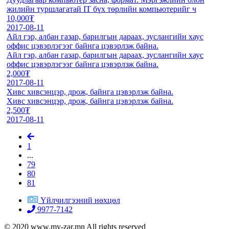
жилийн туршлагатай IT бүх төрлийн компьютерийг ч
10,000₮
2017-08-11
Айл гэр, албан газар, барилгын дараах, зуслангийн хаус
оффис цэвэрлэгээг байнга цэвэрлэж байна.
Айл гэр, албан газар, барилгын дараах, зуслангийн хаус
оффис цэвэрлэгээг байнга цэвэрлэж байна.
2,000₮
2017-08-11
Хивс хивсэнцэр, дрож, байнга цэвэрлэж байна.
Хивс хивсэнцэр, дрож, байнга цэвэрлэж байна.
2,500₮
2017-08-11
1
...
79
80
81
Үйлчилгээний нөхцөл
9977-7142
© 2020 www.my-zar.mn All rights reserved