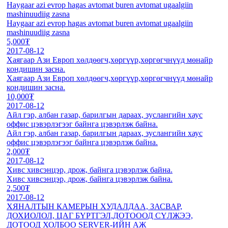
Haygaar azi evrop hagas avtomat buren avtomat ugaalgiin
mashinuudiig zasna
Haygaar azi evrop hagas avtomat buren avtomat ugaalgiin
mashinuudiig zasna
5,000₮
2017-08-12
Хаягаар Ази Европ хөлдөөгч,хөргүүр,хөргөгчнүүд мөнайр
кондишин засна.
Хаягаар Ази Европ хөлдөөгч,хөргүүр,хөргөгчнүүд мөнайр
кондишин засна.
10,000₮
2017-08-12
Айл гэр, албан газар, барилгын дараах, зуслангийн хаус
оффис цэвэрлэгээг байнга цэвэрлэж байна.
Айл гэр, албан газар, барилгын дараах, зуслангийн хаус
оффис цэвэрлэгээг байнга цэвэрлэж байна.
2,000₮
2017-08-12
Хивс хивсэнцэр, дрож, байнга цэвэрлэж байна.
Хивс хивсэнцэр, дрож, байнга цэвэрлэж байна.
2,500₮
2017-08-12
ХЯНАЛТЫН КАМЕРЫН ХУДАЛДАА, ЗАСВАР,
ДОХИОЛОЛ, ЦАГ БҮРТГЭЛ,ДОТОООД СҮЛЖЭЭ,
ДОТООД ХОЛБОО SERVER-ИЙН АЖ