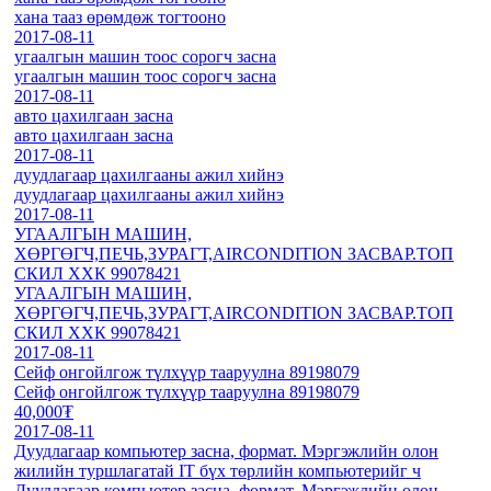
хана тааз өрөмдөж тогтооно
2017-08-11
угаалгын машин тоос сорогч засна
угаалгын машин тоос сорогч засна
2017-08-11
авто цахилгаан засна
авто цахилгаан засна
2017-08-11
дуудлагаар цахилгааны ажил хийнэ
дуудлагаар цахилгааны ажил хийнэ
2017-08-11
УГААЛГЫН МАШИН,
ХӨРГӨГЧ,ПЕЧЬ,ЗУРАГТ,AIRCONDITION ЗАСВАР.ТОП
СКИЛ ХХК 99078421
УГААЛГЫН МАШИН,
ХӨРГӨГЧ,ПЕЧЬ,ЗУРАГТ,AIRCONDITION ЗАСВАР.ТОП
СКИЛ ХХК 99078421
2017-08-11
Сейф онгойлгож түлхүүр тааруулна 89198079
Сейф онгойлгож түлхүүр тааруулна 89198079
40,000₮
2017-08-11
Дуудлагаар компьютер засна, формат. Мэргэжлийн олон
жилийн туршлагатай IT бүх төрлийн компьютерийг ч
Дуудлагаар компьютер засна, формат. Мэргэжлийн олон