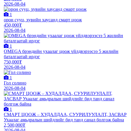
2026-08-04
1
орон сууц, хувийн хаусанд смарт цоож
450,000₮
2026-08-04
1
OMEGA брэндийн ухаалаг цоож үйлдвэрээсээ 5 жилийн
баталгаатай ирдэг
750,000₮
2026-08-04
1
Гол солино
2026-08-04
1
СМАРТ ЦООЖ – ХУДАЛДАА, СУУРИЛУУЛАЛТ, ЗАСВАР
Ухаалаг амьдралын шийдлийг бид танд санал болгож байна
2,500,000₮
2026-08-04