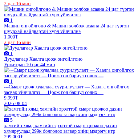
2 цаг 16 мин
1
Машин онгойлгоно & Машин холбож асаана 24 цаг түргэн
шуурхай найдвартай хүрч үйлчилнэ
1,000₮
2 цаг 16 мин
1
Дуудлагаар Хаалга цоож онгойлгоно
Уржигдар 10 цаг 44 мин
1
---Смарт цоож худалдаа суурилуулалт — Хаалга онгойлгох
засвар үйлчилгээ — Цоож гол бариул солих —
9,999₮
2026-08-04
5
хамгийн хямд хамгийн эрэлттэй смарт цоожоо дахин
хямдруулаад 299к болголоо загвар хийц мэдрэгч нтр
299,000₮