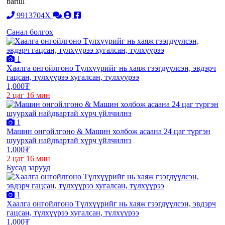
bariul
9913704X
Санал болгох
1
Хаалга онгойлгоно Түлхүүрийг нь хаяж гээгдүүлсэн, эвдэрч
гацсан, түлхүүрээ хугалсан, түлхүүрээ
1,000₮
2 цаг 16 мин
1
Машин онгойлгоно & Машин холбож асаана 24 цаг түргэн
шуурхай найдвартай хүрч үйлчилнэ
1,000₮
2 цаг 16 мин
Бусад зарууд
1
Хаалга онгойлгоно Түлхүүрийг нь хаяж гээгдүүлсэн, эвдэрч
гацсан, түлхүүрээ хугалсан, түлхүүрээ
1,000₮