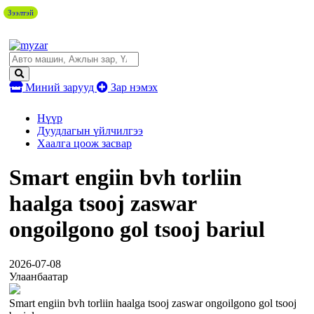
Зээлтэй
Миний зарууд
Зар нэмэх
Нүүр
Дуудлагын үйлчилгээ
Хаалга цоож засвар
Smart engiin bvh torliin
haalga tsooj zaswar
ongoilgono gol tsooj bariul
2026-07-08
Улаанбаатар
Smart engiin bvh torliin haalga tsooj zaswar ongoilgono gol tsooj