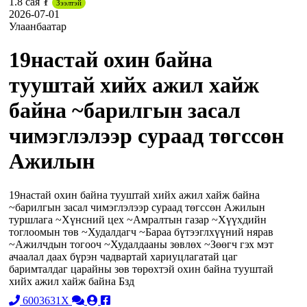
1.8 сая ₮
Зээлтэй
2026-07-01
Улаанбаатар
19настай охин байна
тууштай хийх ажил хайж
байна ~барилгын засал
чимэглэлээр сураад төгссөн
Ажилын
19настай охин байна тууштай хийх ажил хайж байна
~барилгын засал чимэглэлээр сураад төгссөн Ажилын
туршлага ~Хүнсний цех ~Амралтын газар ~Хүүхдийн
тоглоомын төв ~Худалдагч ~Бараа бүтээглхүүний нярав
~Ажилчдын тогооч ~Худалдааны зөвлөх ~Зөөгч гэх мэт
ачаалал даах бүрэн чадвартай хариуцлагатай цаг
баримталдаг царайны зөв төрөхтэй охин байна тууштай
хийх ажил хайж байна Бзд
6003631X