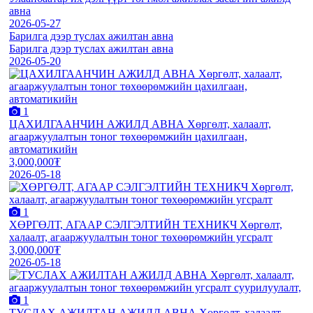
авна
2026-05-27
Барилга дээр туслах ажилтан авна
Барилга дээр туслах ажилтан авна
2026-05-20
1
ЦАХИЛГААНЧИН АЖИЛД АВНА Хөргөлт, халаалт,
агааржуулалтын тоног төхөөрөмжийн цахилгаан,
автоматикийн
3,000,000₮
2026-05-18
1
ХӨРГӨЛТ, АГААР СЭЛГЭЛТИЙН ТЕХНИКЧ Хөргөлт,
халаалт, агааржуулалтын тоног төхөөрөмжийн угсралт
3,000,000₮
2026-05-18
1
ТУСЛАХ АЖИЛТАН АЖИЛД АВНА Хөргөлт, халаалт,