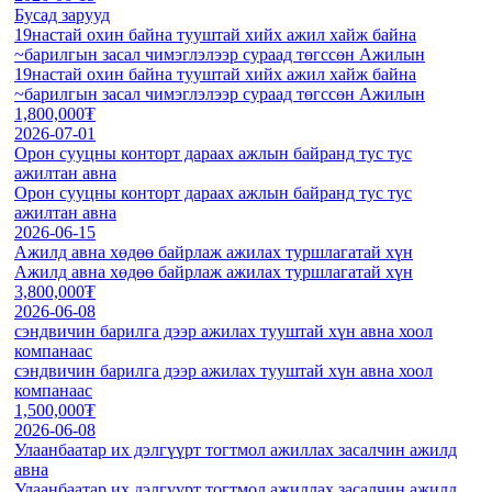
Бусад зарууд
19настай охин байна тууштай хийх ажил хайж байна
~барилгын засал чимэглэлээр сураад төгссөн Ажилын
19настай охин байна тууштай хийх ажил хайж байна
~барилгын засал чимэглэлээр сураад төгссөн Ажилын
1,800,000₮
2026-07-01
Орон сууцны конторт дараах ажлын байранд тус тус
ажилтан авна
Орон сууцны конторт дараах ажлын байранд тус тус
ажилтан авна
2026-06-15
Ажилд авна хөдөө байрлаж ажилах туршлагатай хүн
Ажилд авна хөдөө байрлаж ажилах туршлагатай хүн
3,800,000₮
2026-06-08
сэндвичин барилга дээр ажилах тууштай хүн авна хоол
компанаас
сэндвичин барилга дээр ажилах тууштай хүн авна хоол
компанаас
1,500,000₮
2026-06-08
Улаанбаатар их дэлгүүрт тогтмол ажиллах засалчин ажилд
авна
Улаанбаатар их дэлгүүрт тогтмол ажиллах засалчин ажилд