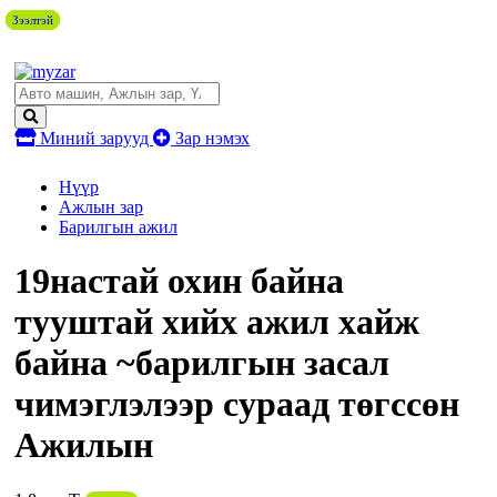
Зээлтэй
Зээлтэй
Зээлтэй
Зээлтэй
Зээлтэй
Зээлтэй
Зээлтэй
Зээлтэй
Миний зарууд
Зар нэмэх
Нүүр
Ажлын зар
Барилгын ажил
19настай охин байна
тууштай хийх ажил хайж
байна ~барилгын засал
чимэглэлээр сураад төгссөн
Ажилын