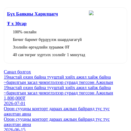
Бүх Банкны Харилцагч
₮ x
30
сар
100% онлайн
Бичиг баримт бүрдүүлэх шаардлагагүй
Зээлийн өргөдлийн хураамж 0₮
40 сая төгрөг хүртэлх зээлийг 1 минутад
Санал болгох
19настай охин байна тууштай хийх ажил хайж байна
~барилгын засал чимэглэлээр сураад төгссөн Ажилын
19настай охин байна тууштай хийх ажил хайж байна
~барилгын засал чимэглэлээр сураад төгссөн Ажилын
1,800,000₮
2026-07-01
Орон сууцны конторт дараах ажлын байранд тус тус
ажилтан авна
Орон сууцны конторт дараах ажлын байранд тус тус
ажилтан авна
2026-06-15