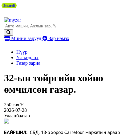
Зээлтэй
Миний зарууд
Зар нэмэх
Нүүр
Үл хөдлөх
Газар зарна
32-ын тойргийн хойно
өмчилсөн газар.
250 сая ₮
2026-07-28
Улаанбаатар
БАЙРШИЛ:
СБД, 13-р хороо Carrefour маркетын араар