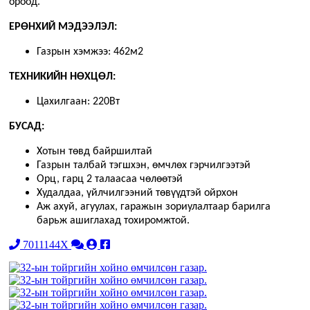
ороод.
ЕРӨНХИЙ МЭДЭЭЛЭЛ:
Газрын хэмжээ: 462м2
ТЕХНИКИЙН НӨХЦӨЛ:
Цахилгаан: 220Вт
БУСАД:
Хотын төвд байршилтай
Газрын талбай тэгшхэн, өмчлөх гэрчилгээтэй
Орц, гарц 2 талаасаа чөлөөтэй
Худалдаа, үйлчилгээний төвүүдтэй ойрхон
Аж ахуй, агуулах, гаражын зориулалтаар барилга
барьж ашиглахад тохиромжтой.
7011144X