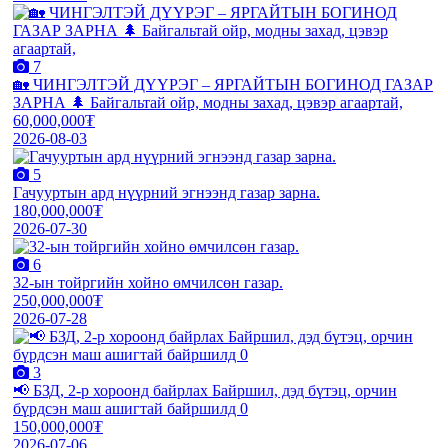
7
🏡 ЧИНГЭЛТЭЙ ДҮҮРЭГ – ЯРГАЙТЫН БОГИНОД ГАЗАР
ЗАРНА 🌲 Байгальтай ойр, модны захад, цэвэр агаартай,
60,000,000₮
2026-08-03
5
Гачууртын ард нүүрний эгнээнд газар зарна.
180,000,000₮
2026-07-30
6
32-ын тойргийн хойно өмчилсөн газар.
250,000,000₮
2026-07-28
3
📢 БЗД, 2-р хороонд байрлах Байршил, дэд бүтэц, орчин
бүрдсэн маш ашигтай байршилд 0
150,000,000₮
2026-07-06