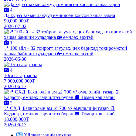
4
Да хүрээ захын хажууд өмчилсөн хоосон хашаа зарна
90,000,000₮
2026-07-02
1
📍 100 айл – 32 тойрогт агуулах, цех барихад тохиромжтой
хашаа байшин худалдана 🏡 өмчлөх эрхтэй
2026-06-30
4
10га газар зарна
7,000,000,000₮
2026-06-17
2
📍 СХД, Баянголын ам 📐 700 м² өмчлөлийн газар 📄
Кадастр, өмчлөх гэрчилгээ бүрэн 🔲 Төмөр хашаатай
18,000,000₮
2026-06-17
Үйлчилгээний нөхцөл