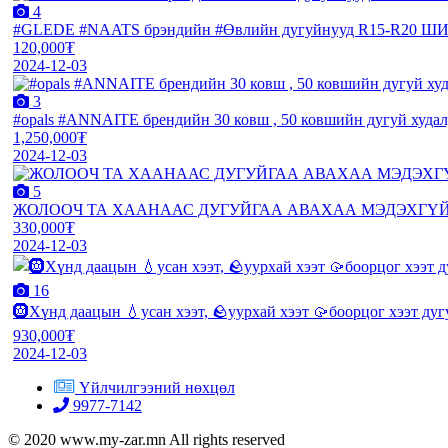
4
#GLEDE #NAATS брэндийн #Өвлийн дугуйнууд R15-R20 
120,000₮
2024-12-03
3
#opals #ANNAITE брендийн 30 ковш , 50 ковшийн дугуй худа
1,250,000₮
2024-12-03
5
ЖОЛООЧ ТА ХААНААС ДУГУЙГАА АВАХАА МЭДЭХГҮЙ
330,000₮
2024-12-03
16
🛞Хүнд даацын 💧усан хээт, 🪨уурхай хээт 🥠боорцог хээт ду
930,000₮
2024-12-03
Үйлчилгээний нөхцөл
9977-7142
© 2020 www.my-zar.mn All rights reserved