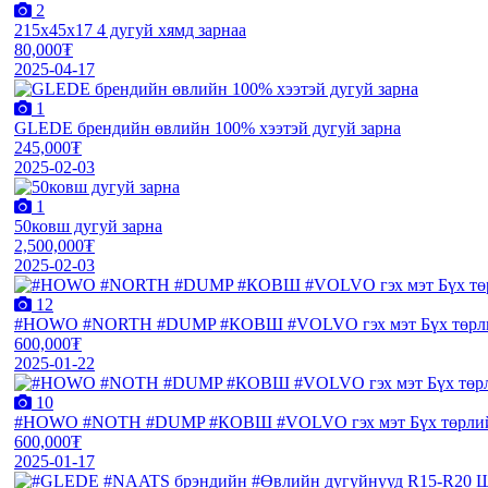
2
215х45х17 4 дугуй хямд зарнаа
80,000₮
2025-04-17
1
GLEDE брендийн өвлийн 100% хээтэй дугуй зарна
245,000₮
2025-02-03
1
50ковш дугуй зарна
2,500,000₮
2025-02-03
12
#HOWO #NORTH #DUMP #КОВШ #VOLVO гэх мэт Бүх төрлий
600,000₮
2025-01-22
10
#HOWO #NOTH #DUMP #КОВШ #VOLVO гэх мэт Бүх төрлийн
600,000₮
2025-01-17