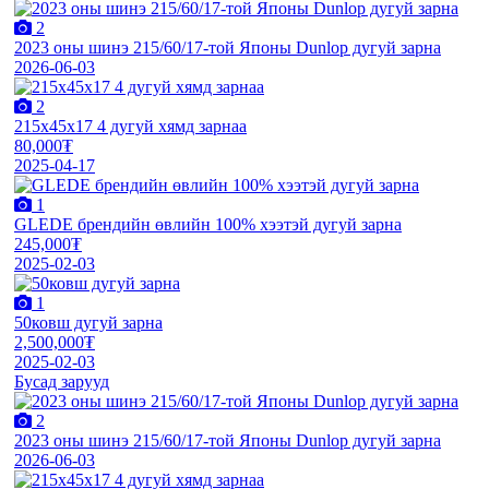
2
2023 оны шинэ 215/60/17-той Японы Dunlop дугуй зарна
2026-06-03
2
215х45х17 4 дугуй хямд зарнаа
80,000₮
2025-04-17
1
GLEDE брендийн өвлийн 100% хээтэй дугуй зарна
245,000₮
2025-02-03
1
50ковш дугуй зарна
2,500,000₮
2025-02-03
Бусад зарууд
2
2023 оны шинэ 215/60/17-той Японы Dunlop дугуй зарна
2026-06-03