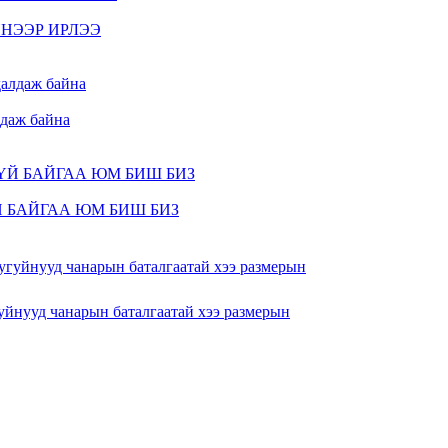
ШИНЭЭР ИРЛЭЭ
лдаж байна
 БАЙГАА ЮМ БИШ БИЗ
гуйнууд чанарын баталгаатай хээ размерын