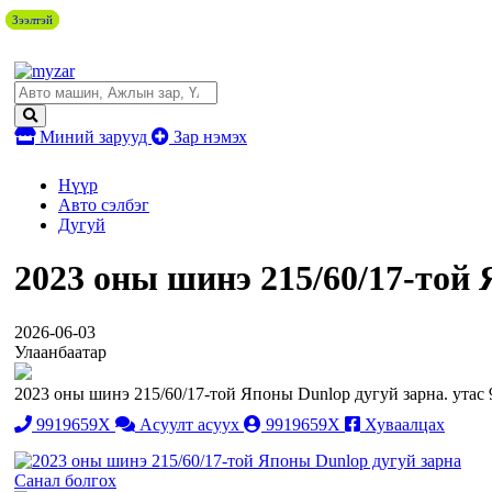
Зээлтэй
Зээлтэй
Зээлтэй
Миний зарууд
Зар нэмэх
Нүүр
Авто сэлбэг
Дугуй
2023 оны шинэ 215/60/17-той
2026-06-03
Улаанбаатар
2023 оны шинэ 215/60/17-той Японы Dunlop дугуй зарна. утас
9919659X
Асуулт асуух
9919659X
Хуваалцах
Санал болгох