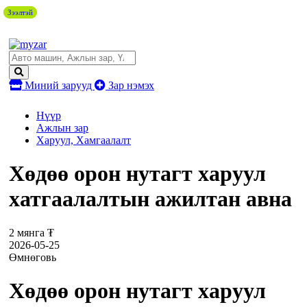
Зээлтэй
Зээлтэй
Миний зарууд
Зар нэмэх
Нүүр
Ажлын зар
Харуул, Хамгаалалт
Хөдөө орон нутагт харуул
хатгаалалтын ажилтан авна
2 мянга ₮
2026-05-25
Өмнөговь
Хөдөө орон нутагт харуул