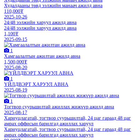
Худалдааны төвд ээлжийн манаач ажилд авна
110,000₮
2025-10-26
24/48 ээлжийн харуул ажилд авна
24/48 ээлжийн харуул ажилд авна
1,100₮
2025-09-15
1
Хамгаалалтын ажилтан ажилд авна
1,500,000₮
2025-08-20
1
ҮЙЛДВЭРТ ХАРУУЛ АВНА
2025-08-19
1
Тогтвор суурьшилтай ажиллах жижүүр ажилд авна
2025-08-17
Хариуцлагатай, тогтвор суурьшилтай, 24 цаг гараад 48 цаг
амрах оффисын барилгад ажиллах харуул
Хариуцлагатай, тогтвор суурьшилтай, 24 цаг гараад 48 цаг
амрах оффисын барилгад ажиллах харуул