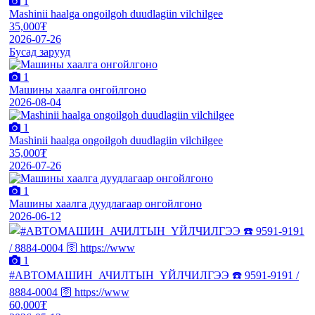
1
Mashinii haalga ongoilgoh duudlagiin vilchilgee
35,000₮
2026-07-26
Бусад зарууд
1
Машины хаалга онгойлгоно
2026-08-04
1
Mashinii haalga ongoilgoh duudlagiin vilchilgee
35,000₮
2026-07-26
1
Машины хаалга дуудлагаар онгойлгоно
2026-06-12
1
#АВТОМАШИН_АЧИЛТЫН_ҮЙЛЧИЛГЭЭ ☎️ 9591-9191 /
8884-0004 🛜 https://www
60,000₮