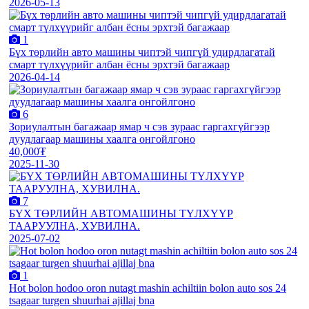
2026-05-13
1
Бүх төрлийн авто машины чиптэй чипгүй удирдлагатай
смарт түлхүүрийг албан ёсны эрхтэй багажаар
2026-04-14
6
Зориулалтын багажаар ямар ч сэв зураас гаргахгүйгээр
дуудлагаар машины хаалга онгойлгоно
40,000₮
2025-11-30
7
БҮХ ТӨРЛИЙН АВТОМАШИНЫ ТҮЛХҮҮР
ТААРУУЛНА, ХУВИЛНА.
2025-07-02
1
Hot bolon hodoo oron nutagt mashin achiltiin bolon auto sos 24
tsagaar turgen shuurhai ajillaj bna