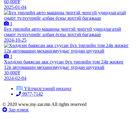
60,000₮
2025-01-04
1
Бүх төрлийн авто машины чиптэй чипгүй удирдлагатай
смарт түлхүүрийг албан ёсны эрхтэй багажаар
2024-10-25
1
Хөлдсөн баяжсан акк суусан бүх төрлийн том 24в жижиг
12в автомашин механизмуудыг хурдан шуурхай
30,000₮
2024-02-04
Үйлчилгээний нөхцөл
9977-7142
© 2020 www.my-zar.mn All rights reserved
Зар нэмэх