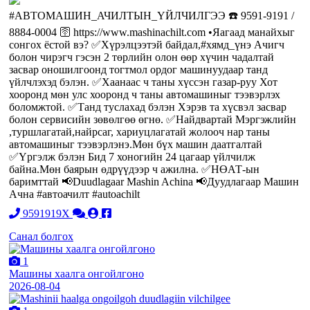
#АВТОМАШИН_АЧИЛТЫН_ҮЙЛЧИЛГЭЭ ☎️ 9591-9191 /
8884-0004 🛜 https://www.mashinachilt.com •Яагаад манайхыг
сонгох ёстой вэ? ✅Хүрэлцээтэй байдал,#хямд_үнэ Ачигч
болон чирэгч гэсэн 2 төрлийн олон өөр хүчин чадалтай
засвар оношилгоонд тогтмол ордог машинуудаар танд
үйлчлэхэд бэлэн. ✅Хаанаас ч таны хүссэн газар-руу Хот
хооронд мөн улс хооронд ч таны автомашиныг тээвэрлэх
боломжтой. ✅Танд туслахад бэлэн Хэрэв та хүсвэл засвар
болон сервисийн зөвөлгөө өгнө. ✅Найдвартай Мэргэжлийн
,туршлагатай,найрсаг, хариуцлагатай жолооч нар таны
автомашиныг тээвэрлэнэ.Мөн бүх машин даатгалтай
✅Үргэлж бэлэн Бид 7 хоногийн 24 цагаар үйлчилж
байна.Мөн баярын өдрүүдээр ч ажилна. ✅НӨАТ-ын
баримттай 📢Duudlagaar Mashin Achina 📢Дуудлагаар Машин
Ачна #автоачилт #autoachilt
9591919X
Санал болгох
1
Машины хаалга онгойлгоно
2026-08-04