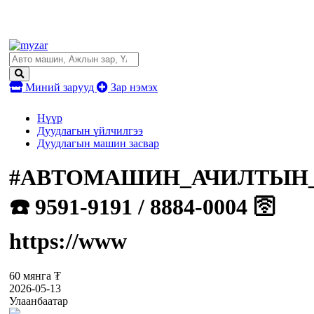
Миний зарууд
Зар нэмэх
Нүүр
Дуудлагын үйлчилгээ
Дуудлагын машин засвар
#АВТОМАШИН_АЧИЛТЫН
☎️ 9591-9191 / 8884-0004 🛜
https://www
60 мянга ₮
2026-05-13
Улаанбаатар