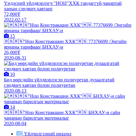
Үндэсний үйлдвэрлэгч "НОЦ"ХХК гандаггүй,чанартай
ханын сэндвич хавтанг
72,000₮
2022-02-17
15
🇲🇳🇲🇳''Ноц Констракшин ХХК''🇲🇳 77376699 /Энгийн
ярианы тарифаар/ БНХАУ-н
26,000₮
2020-08-31
10
Бид өөрсдийн үйлдвэрлэсэн полиуретан дулаалгатай
сэндвич хавтан болон полиуретан
2020-08-13
14
🇲🇳🇲🇳''Ноц Констракшин ХХК''🇲🇳 БНХАУ-н сайн
чанарын барилгын материалыг
2020-08-04
Үйлчилгээний нөхцөл