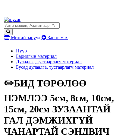
Миний зарууд
Зар нэмэх
Нүүр
Барилгын материал
Дулаалга, тусгаарлагч материал
Бусад дулаалга, тусгаарлагч материал
✏️БИД ТӨРӨЛӨӨ
НЭМЛЭЭ 5см, 8см, 10см,
15см, 20см ЗУЗААНТАЙ
ГАЛ ДЭМЖИХГҮЙ
ЧАНАРТАЙ СЭНДВИЧ