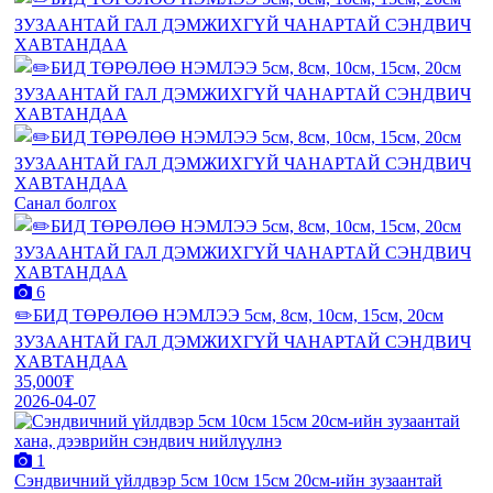
Санал болгох
6
✏️БИД ТӨРӨЛӨӨ НЭМЛЭЭ 5см, 8см, 10см, 15см, 20см
ЗУЗААНТАЙ ГАЛ ДЭМЖИХГҮЙ ЧАНАРТАЙ СЭНДВИЧ
ХАВТАНДАА
35,000₮
2026-04-07
1
Сэндвичний үйлдвэр 5см 10см 15см 20см-ийн зузаантай