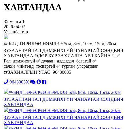
ХАВТАНДАА
35 мянга ₮
2026-04-07
Улаанбаатар
✏️БИД ТӨРӨЛӨӨ НЭМЛЭЭ 5см, 8см, 10см, 15см, 20см
ЗУЗААНТАЙ ГАЛ ДЭМЖИХГҮЙ ЧАНАРТАЙ СЭНДВИЧ
ХАВТАНДАА ӨДӨР БҮР ЗАХИАЛГА АВЧ БАЙНА.‼️ ✅
Гал_дэмжихгүй ✅ дулаан_алдагдал_багатай ✅
салхи_чийгэнд_тэсвэртэй ✅ түргэн_угсрагддаг
☎️ЗАХИАЛГЫН УТАС: 96430035
9643003X