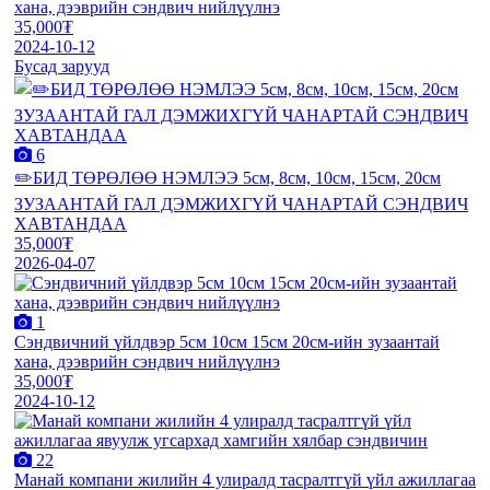
хана, дээврийн сэндвич нийлүүлнэ
35,000₮
2024-10-12
Бусад зарууд
6
✏️БИД ТӨРӨЛӨӨ НЭМЛЭЭ 5см, 8см, 10см, 15см, 20см
ЗУЗААНТАЙ ГАЛ ДЭМЖИХГҮЙ ЧАНАРТАЙ СЭНДВИЧ
ХАВТАНДАА
35,000₮
2026-04-07
1
Сэндвичний үйлдвэр 5см 10см 15см 20см-ийн зузаантай
хана, дээврийн сэндвич нийлүүлнэ
35,000₮
2024-10-12
22
Манай компани жилийн 4 улиралд тасралтгүй үйл ажиллагаа