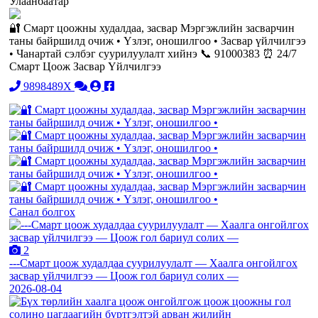
Улаанбаатар
🔐 Смарт цоожны худалдаа, засвар Мэргэжлийн засварчин
таны байршилд очиж • Үзлэг, оношилгоо • Засвар үйлчилгээ
• Чанартай сэлбэг суурилуулалт хийнэ 📞 91000383 ⏰ 24/7
Смарт Цоож Засвар Үйлчилгээ
9898489X
Санал болгох
2
---Смарт цоож худалдаа суурилуулалт — Хаалга онгойлгох
засвар үйлчилгээ — Цоож гол бариул солих —
2026-08-04