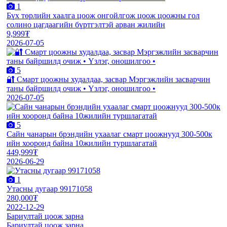
1
Бүх төрлийн хаалга цоож онгойлгож цоож цоожны гол
солино цагдаагийн бүртгэлтэй арван жилийн
9,999₮
2026-07-05
5
🔐 Смарт цоожны худалдаа, засвар Мэргэжлийн засварчин
таны байршилд очиж • Үзлэг, оношилгоо •
2026-07-05
5
Сайн чанарын брэндийн ухаалаг смарт цоожнууд 300-500к
ийн хооронд байна 10жилийн туршлагатай
449,999₮
2026-06-29
1
Утасны дугаар 99171058
280,000₮
2022-12-29
Бариултай цоож зарна
Бариултай цоож зарна