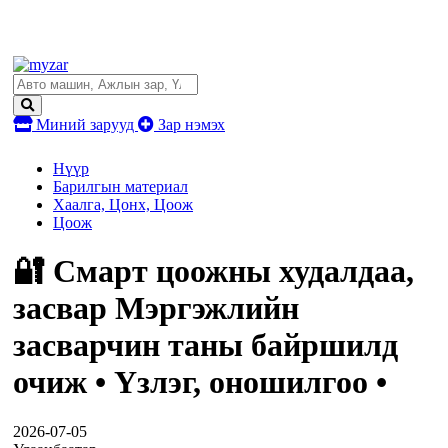
Миний зарууд
Зар нэмэх
Нүүр
Барилгын материал
Хаалга, Цонх, Цоож
Цоож
🔐 Смарт цоожны худалдаа,
засвар Мэргэжлийн
засварчин таны байршилд
очиж • Үзлэг, оношилгоо •
2026-07-05