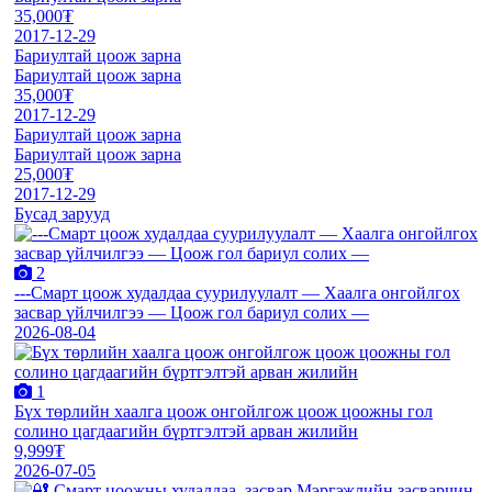
35,000₮
2017-12-29
Бариултай цоож зарна
Бариултай цоож зарна
35,000₮
2017-12-29
Бариултай цоож зарна
Бариултай цоож зарна
25,000₮
2017-12-29
Бусад зарууд
2
---Смарт цоож худалдаа суурилуулалт — Хаалга онгойлгох
засвар үйлчилгээ — Цоож гол бариул солих —
2026-08-04
1
Бүх төрлийн хаалга цоож онгойлгож цоож цоожны гол
солино цагдаагийн бүртгэлтэй арван жилийн
9,999₮
2026-07-05