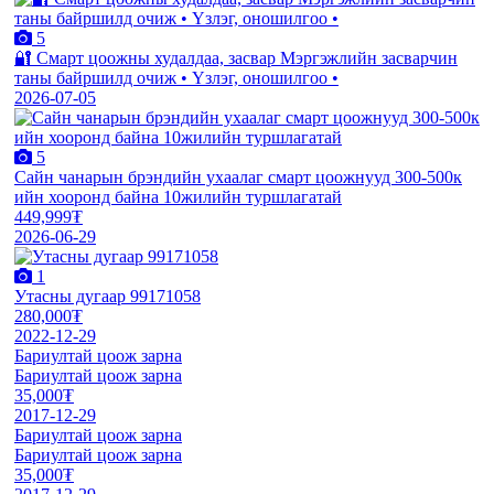
5
🔐 Смарт цоожны худалдаа, засвар Мэргэжлийн засварчин
таны байршилд очиж • Үзлэг, оношилгоо •
2026-07-05
5
Сайн чанарын брэндийн ухаалаг смарт цоожнууд 300-500к
ийн хооронд байна 10жилийн туршлагатай
449,999₮
2026-06-29
1
Утасны дугаар 99171058
280,000₮
2022-12-29
Бариултай цоож зарна
Бариултай цоож зарна
35,000₮
2017-12-29
Бариултай цоож зарна
Бариултай цоож зарна
35,000₮