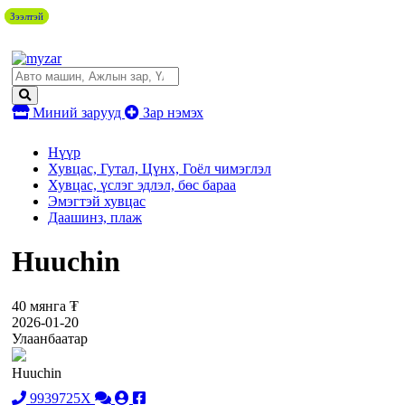
Зээлтэй
Зээлтэй
Миний зарууд
Зар нэмэх
Нүүр
Хувцас, Гутал, Цүнх, Гоёл чимэглэл
Хувцас, үслэг эдлэл, бөс бараа
Эмэгтэй хувцас
Даашинз, плаж
Huuchin
40 мянга ₮
2026-01-20
Улаанбаатар
Huuchin
9939725X