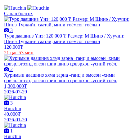
Санал болгох
3
Турк даашинз Үнэ: 120,000 ₮ Размер: M Шинэ / Хуучин:
Шинэ Туркийн саатай, мини гоёмсог гоёлын
120,000₮
21 цаг 53 мин
2
Хуримын даашинз хямд зарна -ганц л өмссөн -хими
цэвэрлэгээнд өгсөн шив шинэ цэвэрхэн -үсний гоёл,
1,300,000₮
2026-07-29
3
Huuchin
40,000₮
2026-01-20
1
Huuchin