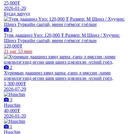
25,000₮
2026-01-20
Бусад зарууд
3
Турк даашинз Үнэ: 120,000 ₮ Размер: M Шинэ / Хуучин:
Шинэ Туркийн саатай, мини гоёмсог гоёлын
120,000₮
21 цаг 53 мин
2
Хуримын даашинз хямд зарна -ганц л өмссөн -хими
цэвэрлэгээнд өгсөн шив шинэ цэвэрхэн -үсний гоёл,
1,300,000₮
2026-07-29
3
Huuchin
40,000₮
2026-01-20
1
Huuchin