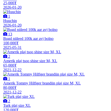
25,000₮
2026-01-20
1
Huuchin
2026-01-20
13
Bugd niileed 100k aar avj bolno
100,000₮
2025-05-31
2
Amerik plaj tsoo shine size M, XL
65,000₮
2021-12-22
1
Amerik Tommy Hilfiger brandiin plaj size M, XL
80,000₮
2021-12-22
2
Turk plaj size XL
120,000₮