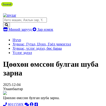
Зээлтэй
Зээлтэй
Миний зарууд
Зар нэмэх
Нүүр
Хувцас, Гутал, Цүнх, Гоёл чимэглэл
Хувцас, үслэг эдлэл, бөс бараа
Үслэг эдлэл
Цөөхөн өмссөн булган шуба
зарна
2025-12-04
Улаанбаатар
Цөөхөн өмссөн булган шуба зарна.
8011558X