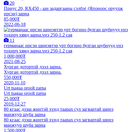
20
Приус 20, RX450 - ын задаргааны сэлбэг (Японоос оруулж
ирсэн) зарна
85,000₮
2022-06-18
11
германаас ирсэн шинэвтэр урт богино булган шубнууд үнэ
тохирч хямд зарна.үнэ 250-1.2 сая
1,000,000₮
2021-08-25
Хурган дотортой дээл зарна.
Хурган дотортой дээл зарна.
550,000₮
2020-11-10
Urt tsagaa oroolt zarna
Urt tsagaa oroolt zarna
25,000₮
2019-12-27
80 кгаас дээш жинтэй хүнд таарах сул загвартай шинэ
манжуур шуба зарна
80 кгаас дээш жинтэй хүнд таарах сул загвартай шинэ
манжуур шуба зарна
1,500,000₮