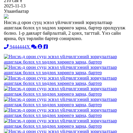
210 сая ₮
2025-11-13
Улаанбаатар
Нисэх-д орон сууц эсвэл үйлчилгээний зориулалтаар
ашиглаж болох үл хөдлөх хөрөнгө зарна, бартер оролцуулж
болно. 1-р давхарт байрлалтай, 2 цонх, тагттай. Үнэ сайн
ярина, бүх төрлийн бартер сонирхоно.
9444444X