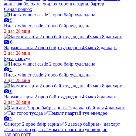
Санал болгох
5
Нисэх winner castle 2 өрөө байр худалдана
2 цаг 28 мин
6
Яармаг агарта 2 өрөө байр худалдана 43 мкв 8 давхарт
2 цаг 28 мин
Бусад зарууд
5
Нисэх winner castle 2 өрөө байр худалдана
2 цаг 28 мин
6
Яармаг агарта 2 өрөө байр худалдана 43 мкв 8 давхарт
2 цаг 28 мин
5
Сансарт 2 өрөө байр зарна ✅5 давхар байрны 4 давхарт
✅Гал тогоо тусдаа ✅Нэмэлт паартай тул өвөлдөө
180,000,000₮