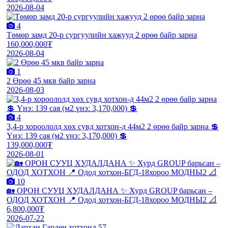
2026-08-04
4
Төмөр замд 20-р сургуулийн хажууд 2 өрөө байр зарна
160,000,000₮
2026-08-04
1
2 Өрөө 45 мкв байр зарна
2026-08-03
4
3,4-р хороололд хөх сувд хотхон-д 44м2 2 өрөө байр зарна 💲
Үнэ: 139 сая (м2 үнэ: 3,170,000) 💲
139,000,000₮
2026-08-01
10
🏡 ОРОН СУУЦ ХУДАЛДАНА ✨ Хурд GROUP барьсан –
ОДОД ХОТХОН 📍 Одод хотхон-БГД-18хороо МОДНЫ2 📐
6,800,000₮
2026-07-22