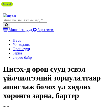
Зээлтэй
Миний зарууд
Зар нэмэх
Нүүр
Үл хөдлөх
Орон сууц
Зарна
2 өрөө байр
Нисэх-д орон сууц эсвэл
үйлчилгээний зориулалтаар
ашиглаж болох үл хөдлөх
хөрөнгө зарна, бартер