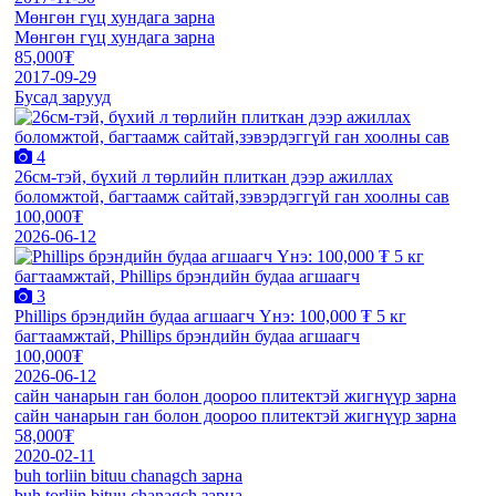
Мөнгөн гүц хундага зарна
Мөнгөн гүц хундага зарна
85,000₮
2017-09-29
Бусад зарууд
4
26см-тэй, бүхий л төрлийн плиткан дээр ажиллах
боломжтой, багтаамж сайтай,зэвэрдэггүй ган хоолны сав
100,000₮
2026-06-12
3
Phillips брэндийн будаа агшаагч Үнэ: 100,000 ₮ 5 кг
багтаамжтай, Phillips брэндийн будаа агшаагч
100,000₮
2026-06-12
сайн чанарын ган болон доороо плитектэй жигнүүр зарна
сайн чанарын ган болон доороо плитектэй жигнүүр зарна
58,000₮
2020-02-11
buh torliin bituu chanagch зарна
buh torliin bituu chanagch зарна