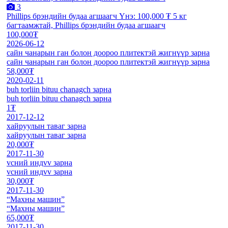
3
Phillips брэндийн будаа агшаагч Үнэ: 100,000 ₮ 5 кг
багтаамжтай, Phillips брэндийн будаа агшаагч
100,000₮
2026-06-12
сайн чанарын ган болон доороо плитектэй жигнүүр зарна
сайн чанарын ган болон доороо плитектэй жигнүүр зарна
58,000₮
2020-02-11
buh torliin bituu chanagch зарна
buh torliin bituu chanagch зарна
1₮
2017-12-12
хайруулын таваг зарна
хайруулын таваг зарна
20,000₮
2017-11-30
vсний индvv зарна
vсний индvv зарна
30,000₮
2017-11-30
“Махны машин”
“Махны машин”
65,000₮
2017-11-30