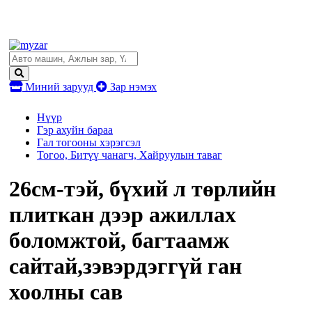
Миний зарууд
Зар нэмэх
Нүүр
Гэр ахуйн бараа
Гал тогооны хэрэгсэл
Тогоо, Битүү чанагч, Хайруулын таваг
26см-тэй, бүхий л төрлийн
плиткан дээр ажиллах
боломжтой, багтаамж
сайтай,зэвэрдэггүй ган
хоолны сав