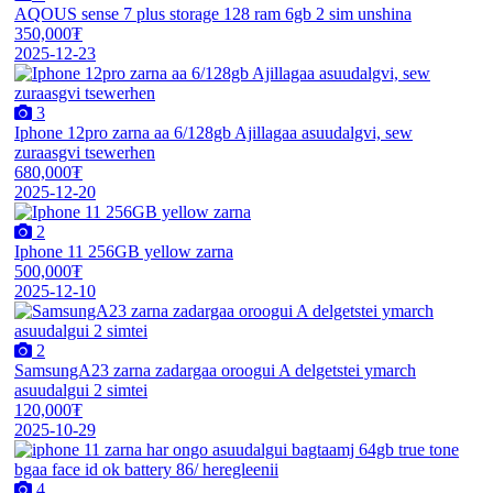
AQOUS sense 7 plus storage 128 ram 6gb 2 sim unshina
350,000₮
2025-12-23
3
Iphone 12pro zarna aa 6/128gb Ajillagaa asuudalgvi, sew
zuraasgvi tsewerhen
680,000₮
2025-12-20
2
Iphone 11 256GB yellow zarna
500,000₮
2025-12-10
2
SamsungA23 zarna zadargaa oroogui A delgetstei ymarch
asuudalgui 2 simtei
120,000₮
2025-10-29
4