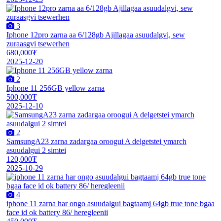
3
Iphone 12pro zarna aa 6/128gb Ajillagaa asuudalgvi, sew
zuraasgvi tsewerhen
680,000₮
2025-12-20
2
Iphone 11 256GB yellow zarna
500,000₮
2025-12-10
2
SamsungA23 zarna zadargaa oroogui A delgetstei ymarch
asuudalgui 2 simtei
120,000₮
2025-10-29
4
iphone 11 zarna har ongo asuudalgui bagtaamj 64gb true tone bgaa
face id ok battery 86/ heregleenii