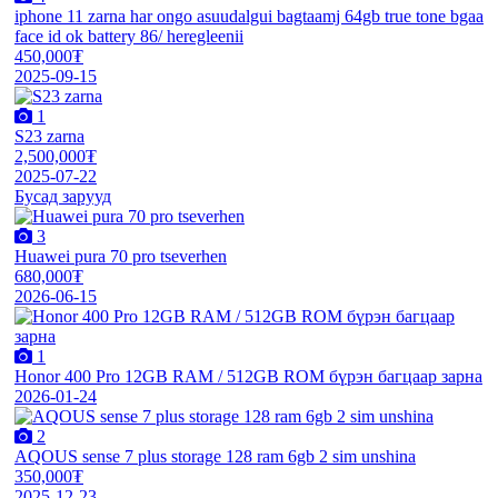
iphone 11 zarna har ongo asuudalgui bagtaamj 64gb true tone bgaa
face id ok battery 86/ heregleenii
450,000₮
2025-09-15
1
S23 zarna
2,500,000₮
2025-07-22
Бусад зарууд
3
Huawei pura 70 pro tseverhen
680,000₮
2026-06-15
1
Honor 400 Pro 12GB RAM / 512GB ROM бүрэн багцаар зарна
2026-01-24
2
AQOUS sense 7 plus storage 128 ram 6gb 2 sim unshina
350,000₮
2025-12-23