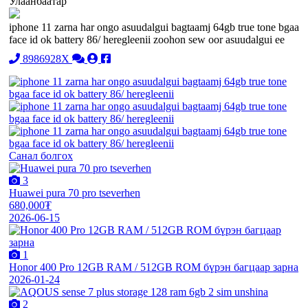
Улаанбаатар
iphone 11 zarna har ongo asuudalgui bagtaamj 64gb true tone bgaa
face id ok battery 86/ heregleenii zoohon sew oor asuudalgui ee
8986928X
Санал болгох
3
Huawei pura 70 pro tseverhen
680,000₮
2026-06-15
1
Honor 400 Pro 12GB RAM / 512GB ROM бүрэн багцаар зарна
2026-01-24
2