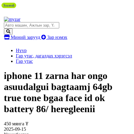
Зээлтэй
Зээлтэй
Миний зарууд
Зар нэмэх
Нүүр
Гар утас, дагалдах хэрэгсэл
Гар утас
iphone 11 zarna har ongo
asuudalgui bagtaamj 64gb
true tone bgaa face id ok
battery 86/ heregleenii
450 мянга ₮
2025-09-15