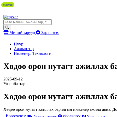
Зээлтэй
Зээлтэй
Зээлтэй
Зээлтэй
Зээлтэй
Зээлтэй
Зээлтэй
Миний зарууд
Зар нэмэх
Нүүр
Ажлын зар
Инженер, Технологич
Хөдөө орон нутагт ажиллах 
2025-09-12
Улаанбаатар
Хөдөө орон нутагт ажиллах 
Хөдөө орон нутагт ажиллах барилгын инженер ажилд авна. Дот
9907629X
Асуулт асуух
9907629X
Хуваалцах