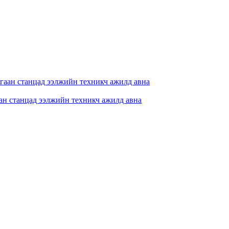
н станцад ээлжийн техникч ажилд авна