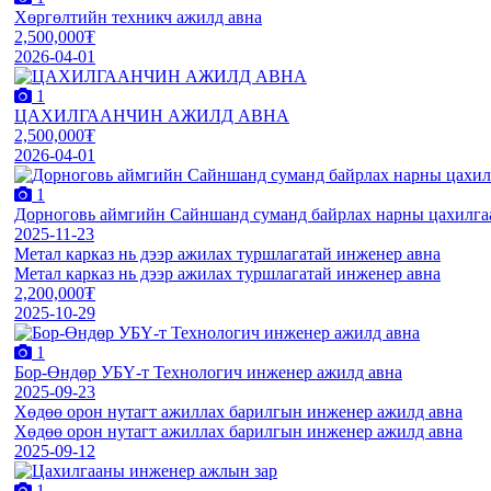
Хөргөлтийн техникч ажилд авна
2,500,000₮
2026-04-01
1
ЦАХИЛГААНЧИН АЖИЛД АВНА
2,500,000₮
2026-04-01
1
Дорноговь аймгийн Сайншанд суманд байрлах нарны цахилгаа
2025-11-23
Метал карказ нь дээр ажилах туршлагатай инженер авна
Метал карказ нь дээр ажилах туршлагатай инженер авна
2,200,000₮
2025-10-29
1
Бор-Өндөр УБҮ-т Технологич инженер ажилд авна
2025-09-23
Хөдөө орон нутагт ажиллах барилгын инженер ажилд авна
Хөдөө орон нутагт ажиллах барилгын инженер ажилд авна
2025-09-12
1