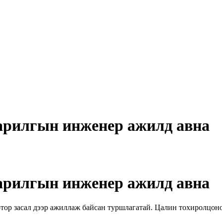
барилгын инженер ажилд авна
барилгын инженер ажилд авна
ор засал дээр ажиллаж байсан туршлагатай. Цалин тохиролцоно.