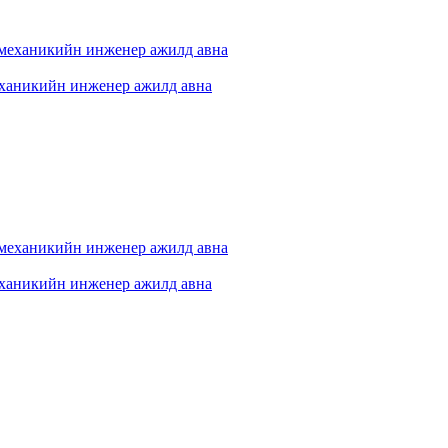
еханикийн инженер ажилд авна
еханикийн инженер ажилд авна