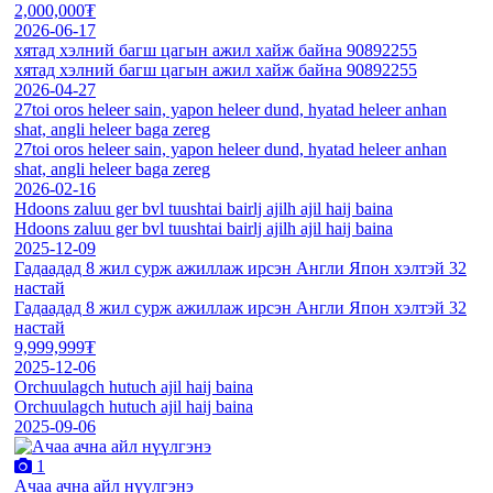
2,000,000₮
2026-06-17
хятад хэлний багш цагын ажил хайж байна 90892255
хятад хэлний багш цагын ажил хайж байна 90892255
2026-04-27
27toi oros heleer sain, yapon heleer dund, hyatad heleer anhan
shat, angli heleer baga zereg
27toi oros heleer sain, yapon heleer dund, hyatad heleer anhan
shat, angli heleer baga zereg
2026-02-16
Hdoons zaluu ger bvl tuushtai bairlj ajilh ajil haij baina
Hdoons zaluu ger bvl tuushtai bairlj ajilh ajil haij baina
2025-12-09
Гадаадад 8 жил сурж ажиллаж ирсэн Англи Япон хэлтэй 32
настай
Гадаадад 8 жил сурж ажиллаж ирсэн Англи Япон хэлтэй 32
настай
9,999,999₮
2025-12-06
Orchuulagch hutuch ajil haij baina
Orchuulagch hutuch ajil haij baina
2025-09-06
1
Ачаа ачна айл нүүлгэнэ