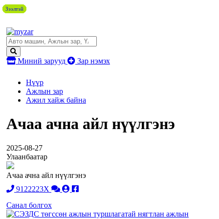
Зээлтэй
Зээлтэй
Зээлтэй
Зээлтэй
Зээлтэй
Зээлтэй
Миний зарууд
Зар нэмэх
Нүүр
Ажлын зар
Ажил хайж байна
Ачаа ачна айл нүүлгэнэ
2025-08-27
Улаанбаатар
Ачаа ачна айл нүүлгэнэ
9122223X
Санал болгох